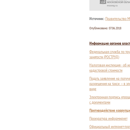
Источник:
Правительство М
Опубликовано:
07.06.2018
Информация органов влас
Федеральная служба по тру
занятости (РОСТРУД)
Налоговая инспекция - об 
кадастровой стоимости
Подать заявление на получ
разрешения на такси — в э
виде
Электронная подпись упрощ
с документами
Противодействие коррупц
Прокуратура информирует
Официальный интернет-пор