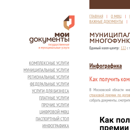
ГЛАВНАЯ
|
О МФЦ
|
ВАЖНЫЕ ДОКУМЕНТЫ
МУНИЦИПАЛ
МНОГОФУНК
Единый колл-центр:
122
с 
КОМПЛЕКСНЫЕ УСЛУГИ
Инфографика
МУНИЦИПАЛЬНЫЕ УСЛУГИ
РЕГИОНАЛЬНЫЕ УСЛУГИ
Как получить ко
ФЕДЕРАЛЬНЫЕ УСЛУГИ
В Московской области ин
УСЛУГИ ДЛЯ БИЗНЕСА
страховой премии по дого
ПЛАТНЫЕ УСЛУГИ
собрать документы, смотрит
ПРОЧИЕ УСЛУГИ
ЦИФРОВОЙ МФЦ
ПАСПОРТНЫЙ СТОЛ
ИНФОГРАФИКА