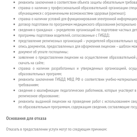
реквизиты заключения о соответствии объекта защиты обязательным требова
справка о наличии у профессиональной образовательной организации спец
обучающимися с ограниченными возможностями здоровья (оригинал);
справка о наличии условий для функционирования электронной информацион
договор подготовки по программам медицинского образования (нотариально 
сведения о гражданах – учредителях организаций по подготовке частных дет
программы подготовки водителей, согласованные с ГИБДД;
представление религиозных организаций – учредителей образовательных о
опись документов, предоставленных для оформления лицензии – шаблон мож
документ об уплате госпошлины;
заявление о предоставлении лицензии на осуществление образовательной 
скачать на сайте;
справка о наличии разработанных и утвержденных организацией, осуще
образовательных программ;
реквизиты заключения ГИБДД МВД РФ о соответствии учебно-материально
требованиям;
сведения о квалификации педагогических работников, которые участвуют
религиозное образование;
реквизиты выданной лицензии на проведение работ с использованием свед
по образовательным программам, содержащим сведения, составляющие госуд
Основания для отказа
Отказать в предоставлении услуги могут по следующим причинам: