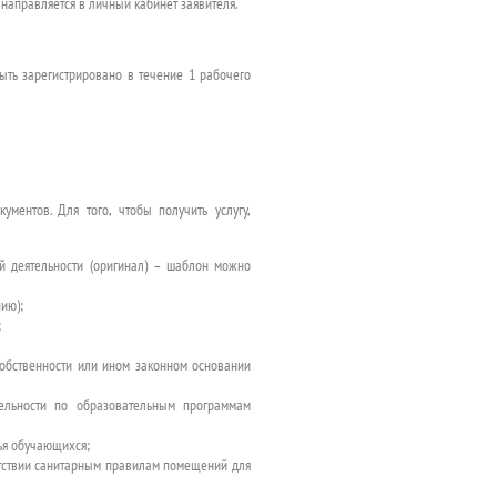
направляется в личный кабинет заявителя.
ыть зарегистрировано в течение 1 рабочего
ментов. Для того, чтобы получить услугу,
й деятельности (оригинал) – шаблон можно
ию);
;
обственности или ином законном основании
тельности по образовательным программам
ья обучающихся;
етствии санитарным правилам помещений для