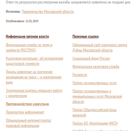
Ответ по результатам рассмотрения жалобы направляется заявителю не позднее дня,
Источник:
Правительство Московской области
Опубликовано:
11.01.2019
Информация органов власти
Полезные ссылки
Федеральная служба по труду и
Официальный сайт городского округа
занятости (РОСТРУД)
Дубны Московской области
Налоговая инспекция - об исправлении
Социальный фонд России
кадастровой стоимости
Федеральная налоговая служба
Подать заявление на получение
Росреестр
разрешения на такси — в электронном
виде
Портал государственных услуг
Электронная подпись упрощает работу
Портал государственных и
с документами
муниципальных услуг Московской
области
Противодействие коррупции
Портал Общероссийской базы
Прокуратура информирует
вакансий
Официальный интернет-портал
Портал АО «Корпорация «МСП»
правовой информации