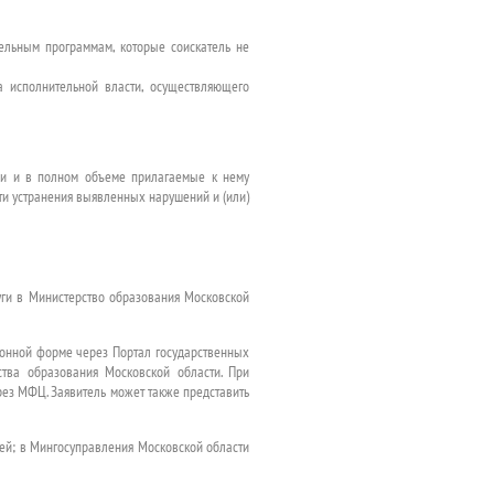
тельным программам, которые соискатель не
а исполнительной власти, осуществляющего
ии и в полном объеме прилагаемые к нему
ти устранения выявленных нарушений и (или)
уги в Министерство образования Московской
ронной форме через Портал государственных
ства образования Московской области. При
рез МФЦ. Заявитель может также представить
ей; в Мингосуправления Московской области