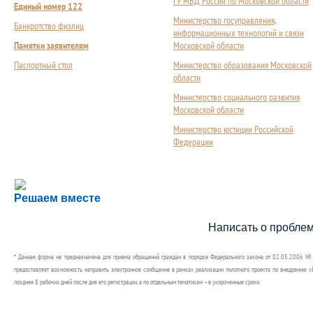
ГУ МВД России по Московской области
Единый номер 122
Министерство госуправления,
Банкротство физлиц
информационных технологий и связи
Памятки заявителям
Московской области
Паспортный стол
Министерство образования Московской
области
Министерство социального развития
Московской области
Министерство юстиции Российской
Федерации
Сложности с получением социальной выплаты или 
Решаем вместе
Сообщите об этом
Написать о пробле
* Данная форма не предназначена для приема обращений граждан в порядке Федерального закона от 02.05.2006 №
предоставляет возможность направить электронное сообщение в рамках реализации пилотного проекта по внедрению «Е
позднее 8 рабочих дней после дня его регистрации, а по отдельным тематикам – в укороченные сроки.