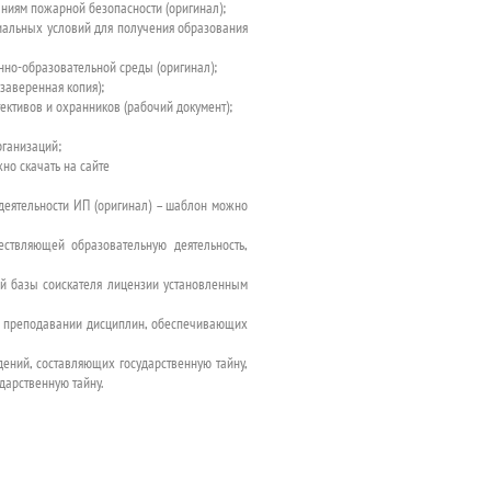
ниям пожарной безопасности (оригинал);
иальных условий для получения образования
но-образовательной среды (оригинал);
заверенная копия);
ективов и охранников (рабочий документ);
рганизаций;
но скачать на сайте
деятельности ИП (оригинал) – шаблон можно
ствляющей образовательную деятельность,
й базы соискателя лицензии установленным
 в преподавании дисциплин, обеспечивающих
ений, составляющих государственную тайну,
арственную тайну.