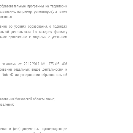
 образовательные программы на территории
зависимо, например, репетиторов), а также
осковья.
ания, об уровнях образования, о подвидах
ельной деятельности. По каждому филиалу
ельное приложение к лицензии с указанием
ми законами от 29.12.2012 № 273-ФЗ «Об
овании отдельных видов деятельности» и
№ 966 «О лицензировании образовательной
разования Московской области лично;
равления;
ление и (или) документы, подтверждающие