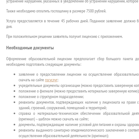
устранение нарушений, указанных в уведомлении об устранении нарушений, которое 
Также необходимо оплатить госпошлину в размере 7500 pублей.
Услуга предоставляется в течение 45 рабочих дней. Поданное заявление должно б
дня.
При положительном решении заявитель получит лицензию с приложением.
Необходимые документы
Оформление образовательной лицензии предполагает сбор большого пакета доку
необходимо подготовить следующие документы:
заявление о предоставлении лицензии на осуществление образовательно
скачать на сайте
госуслуг
;
учредительные документы организации (можно предоставить заверенную коп
положение о филиале (можно предоставить нотариально заверенную копию)
положение о структурном подразделении;
реквизиты документов, подтверждающих наличие у лицензиата на праве с
зданий, строений, сооружений, помещений и территорий;
справка о материально-техническом обеспечении образовательной дея
(оригинал) – шаблон можно скачать на сайте;
документы, подтверждающие наличие условий для питания и охраны здоров
реквизиты выданного санитарно-эпидемиологического заключения о соотв
осуществления образовательной деятельности (оригинал);