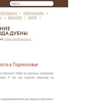
КОЙ ОБЛАСТИ
|
ОБРАТНАЯ СВЯЗЬ
|
ТЫ
|
ВАКАНСИИ
|
ВИДЕО
|
ЕНИЕ
ОДА ДУБНЫ
ail:
dubna-mfc@mosreg.ru
ность в Подмосковье
ся обучение. Чтобы на законных основаниях
цензии. О том, как получить лицензию на
м предпринимателям для ведения обучения в