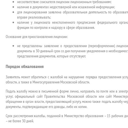
несоответствие соискателя лицензии лицензионным требованиям;
наличие в документах недостоверной или искаженной информации;
для лицензирования заявлена образовательная деятельность по образова
вправе реализовывать;
наличие у лицензиата неисполненного предписания федерального орган
функции по контролю и надзору в сфере образования.
Основание для приостановления лицензии:
не представлены заявление о предоставлении (переоформлении) лиценз
документы в 30-дневный срок со дня получения уведомления о необходимос
представления документов, которые отсутствуют.
Порядок обжалования
Заявитель может обратиться с жалобой на нарушение порядка предоставления усл
области, а также в Мингосуправления Московской области.
Подать жалобу можно в письменной форме лично, направить по почте или в элект
услуг, официальный сайт Правительства Московской области или сайт Министер
обращении в орган власти, предоставляющий услугу, можно также подать жалобу че
документы, подтверждающие его доводы, либо их копии.
Срок рассмотрения жалобы, поданной в Министерство образования – 15 рабочих дн
– не более 30 дней.