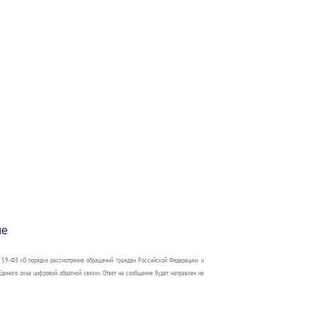
пособия?
ме
 59-ФЗ «О порядке рассмотрения обращений граждан Российской Федерации» и
диного окна цифровой обратной связи». Ответ на сообщение будет направлен не