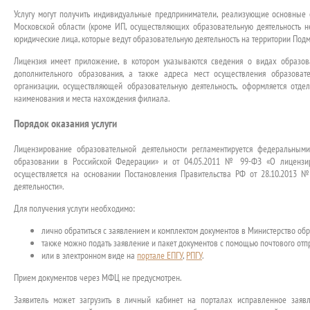
Услугу могут получить индивидуальные предприниматели, реализующие основные
Московской области (кроме ИП, осуществляющих образовательную деятельность не
юридические лица, которые ведут образовательную деятельность на территории Подм
Лицензия имеет приложение, в котором указываются сведения о видах образов
дополнительного образования, а также адреса мест осуществления образоват
организации, осуществляющей образовательную деятельность, оформляется отд
наименования и места нахождения филиала.
Порядок оказания услуги
Лицензирование образовательной деятельности регламентируется федеральны
образовании в Российской Федерации» и от 04.05.2011 № 99-ФЗ «О лицензир
осуществляется на основании Постановления Правительства РФ от 28.10.2013 
деятельности».
Для получения услуги необходимо:
лично обратиться с заявлением и комплектом документов в Министерство об
также можно подать заявление и пакет документов с помощью почтового отп
или в электронном виде на
портале ЕПГУ
,
РПГУ
.
Прием документов через МФЦ не предусмотрен.
Заявитель может загрузить в личный кабинет на порталах исправленное заяв