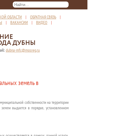
КОЙ ОБЛАСТИ
|
ОБРАТНАЯ СВЯЗЬ
|
ТЫ
|
ВАКАНСИИ
|
ВИДЕО
|
ЕНИЕ
ОДА ДУБНЫ
ail:
dubna-mfc@mosreg.ru
альных земель в
 муниципальной собственности на территории
 земли выдается в порядке, установленном
ых осуществляется в рамках данной услуги,