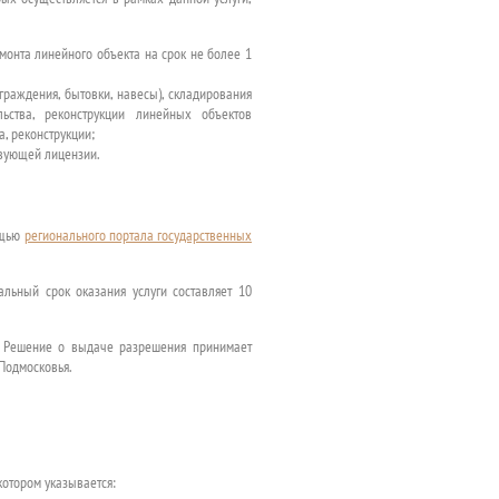
онта линейного объекта на срок не более 1
раждения, бытовки, навесы), складирования
ьства, реконструкции линейных объектов
а, реконструкции;
твующей лицензии.
ощью
регионального портала государственных
альный срок оказания услуги составляет 10
ь. Решение о выдаче разрешения принимает
Подмосковья.
котором указывается: