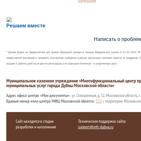
Федерации
Сложности с получением социальной выплаты или 
Решаем вместе
Сообщите об этом
Написать о пробле
* Данная форма не предназначена для приема обращений граждан в порядке Федерального закона от 02.05.2006 №
предоставляет возможность направить электронное сообщение в рамках реализации пилотного проекта по внедрению «Е
позднее 8 рабочих дней после дня его регистрации, а по отдельным тематикам – в укороченные сроки.
Муниципальное казенное учреждение «Многофункциональный центр пр
муниципальных услуг города Дубны Московской области»
Адрес офиса центра «Мои документы»:
ул. Станционная, д. 32, Московская область, г
Единый номер колл-центра МФЦ Московской области:
122
с территории Московско
Сайт находится в стадии
Техническая поддержка сайта:
разработки и наполнения
support@mfc-dubna.ru