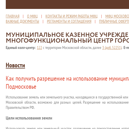
ГЛАВНАЯ
|
О МФЦ
|
КОНТАКТЫ И РЕЖИМ РАБОТЫ МФЦ
|
МФЦ МОСКОВС
ВАЖНЫЕ ДОКУМЕНТЫ
|
РЕГЛАМЕНТЫ И СОГЛАШЕНИЯ
|
ПУБЛИЧНЫЕ ОФЕР
МУНИЦИПАЛЬНОЕ КАЗЕННОЕ УЧРЕЖД
МНОГОФУНКЦИОНАЛЬНЫЙ ЦЕНТР ГОР
Единый колл-центр:
122
с территории Московской области, далее
3 (доб. 52251)
,
E-m
Новости
Как получить разрешение на использование муницип
Подмосковье
Использование земель или земельного участка, находящихся в государственной или
Московской области, возможно для разных целей. Разрешение на использование
Правительством РФ.
Цели использования земли
Использовать землю или земельный участок, разрешение на предоставление котор