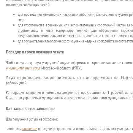
можно для следующих целей:
для проведения инженерных изысканий либо капитального или текущего рем
года;
для строительства временных или вспомогательных сооружений (включая ог
строительных и иных материалов, техники для обеспечения строител
федерального, регионального или местного значения на срок их строительств
для осуществления геологического изучения недр на срок действия соответс
Порядок и сроки оказания услуги
Чтобы получить данную услугу, необходимо оформить электронное заявление с пом
и муниципальных услуг
Московской области (РПГУ).
Услуга предназначается как для физических, так и для юридических лиц. Максим
рабочих дней.
Регистрация заявления и комплекта документов производится за 1 рабочий ден
Комитет по управлению муниципальным имуществом того или иного муниципалитета 
Как заполняется заявление
Для получения услуги необходимо:
заполнить
заявление
о выдаче разрешения на использование земельного участка, в 