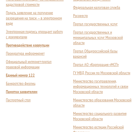
кадастровой стоимости
Федеральная налоговая служба
Подать заявление на получение
Росреестр
разрешения на такси — в электронном
виде
Портал государственных услуг
Электронная подпись упрощает работу
Портал государственных и
с документами
муниципальных услуг Московской
области
Противодействие коррупции
Портал Общероссийской базы
Прокуратура информирует
вакансий
Официальный интернет-портал
Портал АО «Корпорация «МСП»
правовой информации
ГУ МВД России по Московской области
Единый номер 122
Министерство госуправления,
Банкротство физлиц
информационных технологий и связи
Памятки заявителям
Московской области
Паспортный стол
Министерство образования Московской
области
Министерство социального развития
Московской области
Министерство юстиции Российской