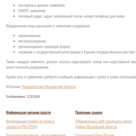
паспортные данные заявителя;
СНИЛС заявителя;
почтовый адрес, адрес электронной почты, номер телефона для связи.
Юридические лица указывают в заявлении следующее:
наименование;
местонахождение;
организационно-правовую форму;
сведения о государственной регистрации в Едином государственном реестре
Также каждый заявитель должен указать кадастровый номер или кадастровый квар
хочет получить разрешение.
Кроме того, в заявлении требуется сообщить информацию о целях и сроке использова
Источник:
Правительство Московской области
Опубликовано:
22.05.2018
Информация органов власти
Полезные ссылки
Федеральная служба по труду и
Официальный сайт городского округа
занятости (РОСТРУД)
Дубны Московской области
Налоговая инспекция - об исправлении
Социальный фонд России