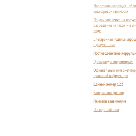
Налоговая инспекция - об 
кадастровой стоимости
Подать заявление на получ
разрешения на такси — в э
виде
Электронная подпись упрощ
с документами
Противодействие коррупц
Прокуратура информирует
Официальный интернет-пор
правовой информации
Единый номер 122
Банкротство физлиц
Памятки заявителям
Паспортный стол