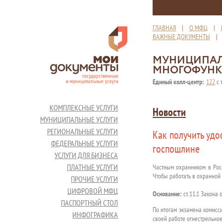
ГЛАВНАЯ
|
О МФЦ
|
ВАЖНЫЕ ДОКУМЕНТЫ
МУНИЦИПАЛ
МНОГОФУНК
Единый колл-центр:
122
с 
КОМПЛЕКСНЫЕ УСЛУГИ
Новости
МУНИЦИПАЛЬНЫЕ УСЛУГИ
РЕГИОНАЛЬНЫЕ УСЛУГИ
Как получить удо
ФЕДЕРАЛЬНЫЕ УСЛУГИ
госпошлине
УСЛУГИ ДЛЯ БИЗНЕСА
ПЛАТНЫЕ УСЛУГИ
Частным охранником в Росс
Чтобы работать в охранной 
ПРОЧИЕ УСЛУГИ
ЦИФРОВОЙ МФЦ
Основание:
ст. 11.1 Закона
ПАСПОРТНЫЙ СТОЛ
По итогам экзамена комисси
ИНФОГРАФИКА
своей работе огнестрельно