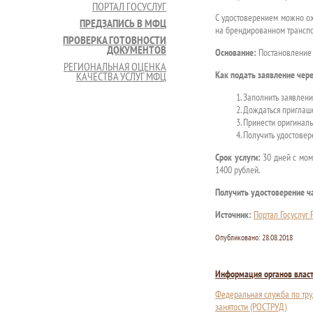
ПОРТАЛ ГОСУСЛУГ
С удостоверением можно ох
ПРЕДЗАПИСЬ В МФЦ
на брендированном транспор
ПРОВЕРКА ГОТОВНОСТИ
ДОКУМЕНТОВ
Основание:
Постановление 
РЕГИОНАЛЬНАЯ ОЦЕНКА
Как подать заявление чере
КАЧЕСТВА УСЛУГ МФЦ
Заполнить заявление
Дождаться приглаше
Принести оригиналы
Получить удостовер
Срок услуги:
30 дней с мом
1400 рублей.
Получить удостоверение ч
Источник:
Портал Госуслуг
Опубликовано:
28.08.2018
Информация органов влас
Федеральная служба по тру
занятости (РОСТРУД)