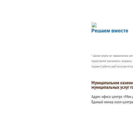
Сложности с пол
Решаем вместе
Сообщите об этом
* Данная форма не предназначена дл
предоставляет возможность направить 
позднее 8 рабочих дней после дня его р
Муниципальное казенн
муниципальных услуг г
Адрес офиса центра «Мои
Единый номер колл-центр