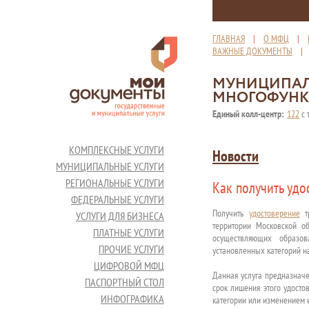
ГЛАВНАЯ
|
О МФЦ
|
ВАЖНЫЕ ДОКУМЕНТЫ
МУНИЦИПАЛ
МНОГОФУНК
Единый колл-центр:
122
с 
КОМПЛЕКСНЫЕ УСЛУГИ
Новости
МУНИЦИПАЛЬНЫЕ УСЛУГИ
РЕГИОНАЛЬНЫЕ УСЛУГИ
Как получить удо
ФЕДЕРАЛЬНЫЕ УСЛУГИ
Получить
удостоверение
тр
УСЛУГИ ДЛЯ БИЗНЕСА
территории Московской о
ПЛАТНЫЕ УСЛУГИ
осуществляющих образов
ПРОЧИЕ УСЛУГИ
установленных категорий н
ЦИФРОВОЙ МФЦ
Данная услуга предназначен
ПАСПОРТНЫЙ СТОЛ
срок лишения этого удосто
ИНФОГРАФИКА
категории или изменением 