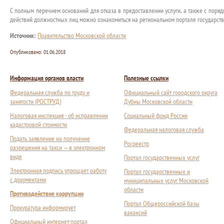
С полным перечнем оснований для отказа в предоставлении услуги, а также с пор
действий должностных лиц можно ознакомиться на региональном портале государств
Источник:
Правительство Московской области
Опубликовано:
01.06.2018
Информация органов власти
Полезные ссылки
Федеральная служба по труду и
Официальный сайт городского округа
занятости (РОСТРУД)
Дубны Московской области
Налоговая инспекция - об исправлении
Социальный фонд России
кадастровой стоимости
Федеральная налоговая служба
Подать заявление на получение
Росреестр
разрешения на такси — в электронном
виде
Портал государственных услуг
Электронная подпись упрощает работу
Портал государственных и
с документами
муниципальных услуг Московской
области
Противодействие коррупции
Портал Общероссийской базы
Прокуратура информирует
вакансий
Официальный интернет-портал