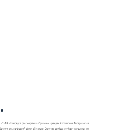
пособия?
ме
 59-ФЗ «О порядке рассмотрения обращений граждан Российской Федерации» и
диного окна цифровой обратной связи». Ответ на сообщение будет направлен не