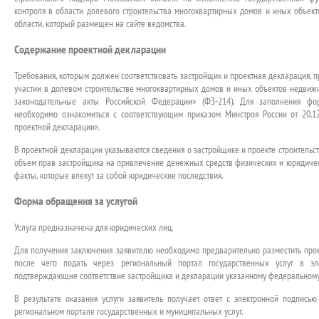
контроля в области долевого строительства многоквартирных домов и иных объек
области, который размещен на сайте ведомства.
Содержание проектной декларации
Требования, которым должен соответствовать застройщик и проектная декларация,
участии в долевом строительстве многоквартирных домов и иных объектов недвиж
законодательные акты Российской Федерации» (ФЗ-214). Для заполнения фо
необходимо ознакомиться с соответствующим приказом Минстроя России от 20
проектной декларации».
В проектной декларации указываются сведения о застройщике и проекте строительст
объем прав застройщика на привлечение денежных средств физических и юридическ
факты, которые влекут за собой юридические последствия.
Форма обращения за услугой
Услуга предназначена для юридических лиц.
Для получения заключения заявителю необходимо предварительно разместить проек
после чего подать через региональный портал государственных услуг в эл
подтверждающие соответствие застройщика и декларации указанному федеральному
В результате оказания услуги заявитель получает ответ с электронной подпись
региональном портале государственных и муниципальных услуг.