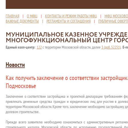
ГЛАВНАЯ
|
О МФЦ
|
КОНТАКТЫ И РЕЖИМ РАБОТЫ МФЦ
|
МФЦ МОСКОВС
ВАЖНЫЕ ДОКУМЕНТЫ
|
РЕГЛАМЕНТЫ И СОГЛАШЕНИЯ
|
ПУБЛИЧНЫЕ ОФЕР
МУНИЦИПАЛЬНОЕ КАЗЕННОЕ УЧРЕЖД
МНОГОФУНКЦИОНАЛЬНЫЙ ЦЕНТР ГОР
Единый колл-центр:
122
с территории Московской области, далее
3 (доб. 52251)
,
E-m
Новости
Как получить заключение о соответствии застройщи
Подмосковье
Заключение о соответствии застройщика и проектной декларации требованиям фе
привлекать денежные средства граждан и юридических лиц для участия в долево
территории Московской области. Кроме того, заключение необходимо застройщику дл
долевом строительстве.
Прежде всего заявителю необходимо ознакомиться с административным регламен
строительного надзора Московской области по исполнению государственной фу