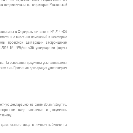
тов недвижимости на территории Московской
 прописаны в Федеральном законе № 214 «Об
имости и о внесении изменений в некоторые
рмы проектной декларации застройщикам
.12.2016 № 996/пр «Об утверждении формы
ва. На основании документа устанавливается
их лиц. Проектная декларация удостоверяет
тную декларацию на сайте dol.minstoyrf.ru,
ектронном виде заявление и документы,
 закону.
ю должностного лица в личном кабинете на