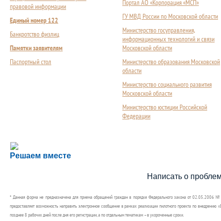
Портал АО «Корпорация «МСП»
правовой информации
ГУ МВД России по Московской области
Единый номер 122
Министерство госуправления,
Банкротство физлиц
информационных технологий и связи
Памятки заявителям
Московской области
Паспортный стол
Министерство образования Московской
области
Министерство социального развития
Московской области
Министерство юстиции Российской
Федерации
Сложности с получением социальной выплаты или 
Решаем вместе
Сообщите об этом
Написать о пробле
* Данная форма не предназначена для приема обращений граждан в порядке Федерального закона от 02.05.2006 №
предоставляет возможность направить электронное сообщение в рамках реализации пилотного проекта по внедрению «Е
позднее 8 рабочих дней после дня его регистрации, а по отдельным тематикам – в укороченные сроки.