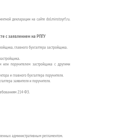
ктной декларации на сайте dol.minstoyrf.ru.
те с заявлением на РПГУ
ройщика, главного бухгалтера застройщика.
застройщика.
м или поручителем застройщика с другими
тора и главного бухгалтера поручителя.
галтера заявителя и поручителя.
ребованиям 214-ФЗ.
тренных административным регламентом.