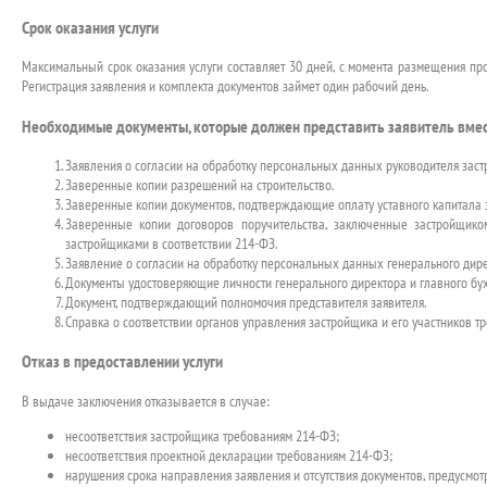
Срок оказания услуги
Максимальный срок оказания услуги составляет 30 дней, с момента размещения прое
Регистрация заявления и комплекта документов займет один рабочий день.
Необходимые документы, которые должен представить заявитель вмес
Заявления о согласии на обработку персональных данных руководителя заст
Заверенные копии разрешений на строительство.
Заверенные копии документов, подтверждающие оплату уставного капитала 
Заверенные копии договоров поручительства, заключенные застройщико
застройщиками в соответствии 214-ФЗ.
Заявление о согласии на обработку персональных данных генерального дирек
Документы удостоверяющие личности генерального директора и главного бух
Документ, подтверждающий полномочия представителя заявителя.
Справка о соответствии органов управления застройщика и его участников т
Отказ в предоставлении услуги
В выдаче заключения отказывается в случае:
несоответствия застройщика требованиям 214-ФЗ;
несоответствия проектной декларации требованиям 214-ФЗ;
нарушения срока направления заявления и отсутствия документов, предусмо