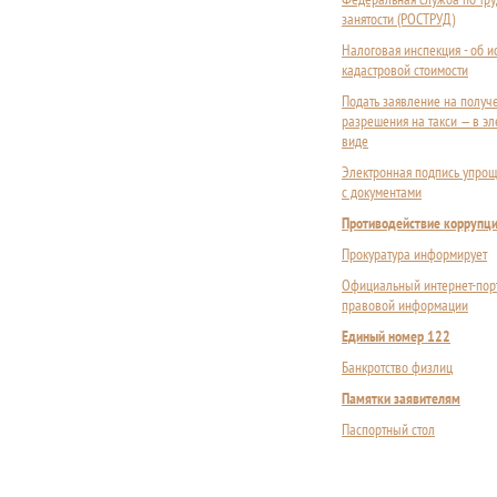
занятости (РОСТРУД)
Налоговая инспекция - об 
кадастровой стоимости
Подать заявление на получ
разрешения на такси — в э
виде
Электронная подпись упрощ
с документами
Противодействие коррупц
Прокуратура информирует
Официальный интернет-пор
правовой информации
Единый номер 122
Банкротство физлиц
Памятки заявителям
Паспортный стол