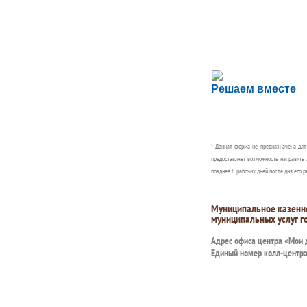
Сложности с пол
Решаем вместе
Сообщите об этом
* Данная форма не предназначена дл
предоставляет возможность направить 
позднее 8 рабочих дней после дня его р
Муниципальное казенн
муниципальных услуг г
Адрес офиса центра «Мои
Единый номер колл-центр