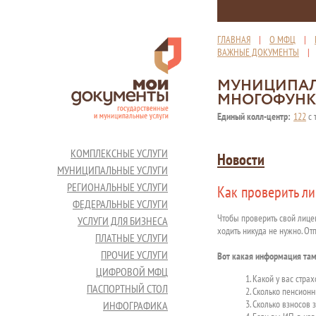
ГЛАВНАЯ
|
О МФЦ
|
ВАЖНЫЕ ДОКУМЕНТЫ
МУНИЦИПАЛ
МНОГОФУНК
Единый колл-центр:
122
с 
КОМПЛЕКСНЫЕ УСЛУГИ
Новости
МУНИЦИПАЛЬНЫЕ УСЛУГИ
РЕГИОНАЛЬНЫЕ УСЛУГИ
Как проверить л
ФЕДЕРАЛЬНЫЕ УСЛУГИ
Чтобы проверить свой лицев
УСЛУГИ ДЛЯ БИЗНЕСА
ходить никуда не нужно. От
ПЛАТНЫЕ УСЛУГИ
ПРОЧИЕ УСЛУГИ
Вот какая информация там
ЦИФРОВОЙ МФЦ
1. Какой у вас стра
ПАСПОРТНЫЙ СТОЛ
2. Сколько пенсион
3. Сколько взносов 
ИНФОГРАФИКА