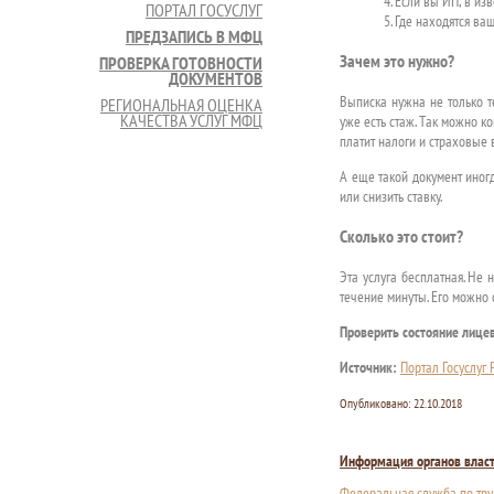
4. Если вы ИП, в и
ПОРТАЛ ГОСУСЛУГ
5. Где находятся ва
ПРЕДЗАПИСЬ В МФЦ
Зачем это нужно?
ПРОВЕРКА ГОТОВНОСТИ
ДОКУМЕНТОВ
Выписка нужна не только т
РЕГИОНАЛЬНАЯ ОЦЕНКА
КАЧЕСТВА УСЛУГ МФЦ
уже есть стаж. Так можно к
платит налоги и страховые 
А еще такой документ иног
или снизить ставку.
Сколько это стоит?
Эта услуга бесплатная. Не
течение минуты. Его можно 
Проверить состояние лицев
Источник:
Портал Госуслуг
Опубликовано:
22.10.2018
Информация органов влас
Федеральная служба по тру