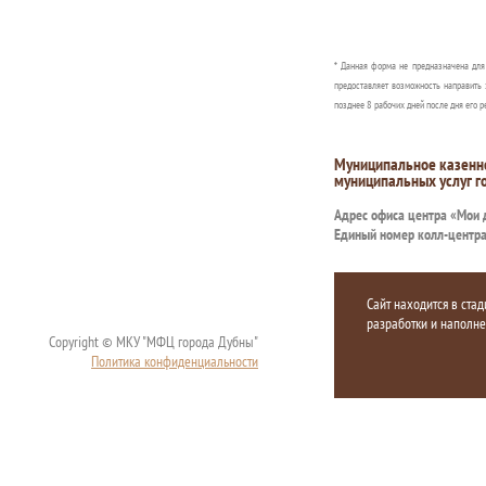
* Данная форма не предназначена дл
предоставляет возможность направить 
позднее 8 рабочих дней после дня его р
Муниципальное казенн
муниципальных услуг г
Адрес офиса центра «Мои
Единый номер колл-центр
Сайт находится в стад
разработки и наполн
Copyright © МКУ "МФЦ города Дубны"
Политика конфиденциальности