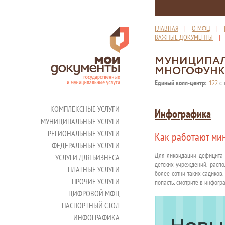
ГЛАВНАЯ
|
О МФЦ
|
ВАЖНЫЕ ДОКУМЕНТЫ
МУНИЦИПАЛ
МНОГОФУНК
Единый колл-центр:
122
с 
КОМПЛЕКСНЫЕ УСЛУГИ
Инфографика
МУНИЦИПАЛЬНЫЕ УСЛУГИ
РЕГИОНАЛЬНЫЕ УСЛУГИ
Как работают ми
ФЕДЕРАЛЬНЫЕ УСЛУГИ
Для ликвидации дефицита 
УСЛУГИ ДЛЯ БИЗНЕСА
детских учреждений, распо
ПЛАТНЫЕ УСЛУГИ
более сотни таких садиков.
ПРОЧИЕ УСЛУГИ
попасть, смотрите в инфогр
ЦИФРОВОЙ МФЦ
ПАСПОРТНЫЙ СТОЛ
ИНФОГРАФИКА