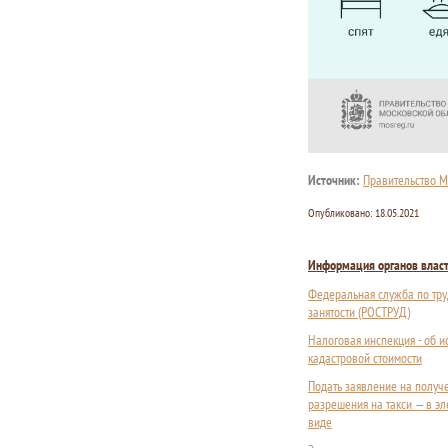
Источник:
Правительство М
Опубликовано:
18.05.2021
Информация органов влас
Федеральная служба по тру
занятости (РОСТРУД)
Налоговая инспекция - об 
кадастровой стоимости
Подать заявление на получ
разрешения на такси — в э
виде