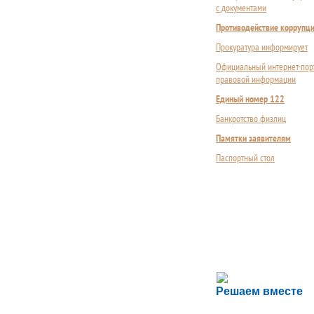
с документами
Противодействие коррупц
Прокуратура информирует
Официальный интернет-пор
правовой информации
Единый номер 122
Банкротство физлиц
Памятки заявителям
Паспортный стол
Сложности с пол
Решаем вместе
Сообщите об этом