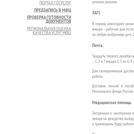
штатном режиме.
ПОРТАЛ ГОСУСЛУГ
ПРЕДЗАПИСЬ В МФЦ
ЗАГС
ПРОВЕРКА ГОТОВНОСТИ
ДОКУМЕНТОВ
В период новогодних каникул
РЕГИОНАЛЬНАЯ ОЦЕНКА
января – рабочие дни по вс
КАЧЕСТВА УСЛУГ МФЦ
на любую выбранную дату 20
Почта
Тридцать первого декабря 
– 1, 2 и 7 января. С 3 по 6
Для своевременной доставк
работы.
Доставка пенсий и пособ
Пенсионного фонда России.
Медицинская помощь
Экстренная и неотложная п
января на дежурства выйду
и травмпункты будут работат