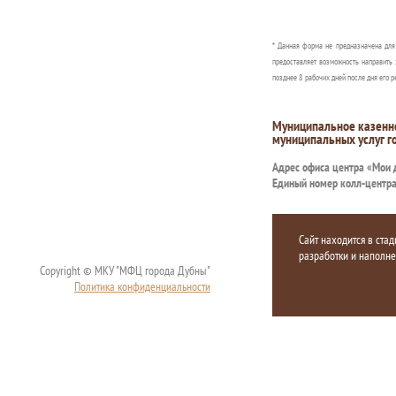
* Данная форма не предназначена дл
предоставляет возможность направить 
позднее 8 рабочих дней после дня его р
Муниципальное казенн
муниципальных услуг г
Адрес офиса центра «Мои
Единый номер колл-центр
Сайт находится в стад
разработки и наполн
Copyright © МКУ "МФЦ города Дубны"
Политика конфиденциальности