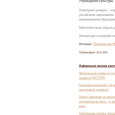
Учреждения культуры
Новогодние каникулы – хор
российскими школьниками.
интерактивными образовате
Библиотеки также открыты 
Уточнить дни посещений и 
Источник:
Правительство М
Опубликовано:
30.12.2019
Информация органов влас
Федеральная служба по тру
занятости (РОСТРУД)
Налоговая инспекция - об 
кадастровой стоимости
Подать заявление на получ
разрешения на такси — в э
виде
Электронная подпись упрощ