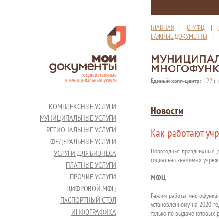
ГЛАВНАЯ
|
О МФЦ
|
ВАЖНЫЕ ДОКУМЕНТЫ
МУНИЦИПАЛ
МНОГОФУНК
Единый колл-центр:
122
с 
КОМПЛЕКСНЫЕ УСЛУГИ
Новости
МУНИЦИПАЛЬНЫЕ УСЛУГИ
РЕГИОНАЛЬНЫЕ УСЛУГИ
Как работают уч
ФЕДЕРАЛЬНЫЕ УСЛУГИ
Новогодние праздничные дн
УСЛУГИ ДЛЯ БИЗНЕСА
социально значимых учрежд
ПЛАТНЫЕ УСЛУГИ
ПРОЧИЕ УСЛУГИ
МФЦ
ЦИФРОВОЙ МФЦ
Режим работы многофункци
ПАСПОРТНЫЙ СТОЛ
установленному на 2020 го
ИНФОГРАФИКА
только по выдаче готовых р