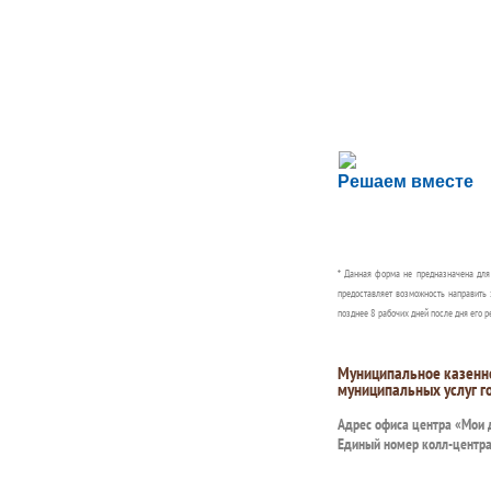
Сложности с пол
Решаем вместе
Сообщите об этом
* Данная форма не предназначена дл
предоставляет возможность направить 
позднее 8 рабочих дней после дня его р
Муниципальное казенн
муниципальных услуг г
Адрес офиса центра «Мои
Единый номер колл-центр