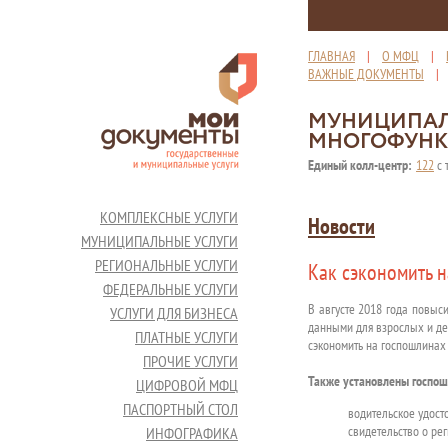
ГЛАВНАЯ
|
О МФЦ
|
ВАЖНЫЕ ДОКУМЕНТЫ
МУНИЦИПАЛ
МНОГОФУНК
Единый колл-центр:
122
с 
КОМПЛЕКСНЫЕ УСЛУГИ
Новости
МУНИЦИПАЛЬНЫЕ УСЛУГИ
РЕГИОНАЛЬНЫЕ УСЛУГИ
Как сэкономить 
ФЕДЕРАЛЬНЫЕ УСЛУГИ
В августе 2018 года повыс
УСЛУГИ ДЛЯ БИЗНЕСА
данными для взрослых и дет
ПЛАТНЫЕ УСЛУГИ
сэкономить на госпошлинах
ПРОЧИЕ УСЛУГИ
Также установлены госпош
ЦИФРОВОЙ МФЦ
ПАСПОРТНЫЙ СТОЛ
водительское удост
свидетельство о рег
ИНФОГРАФИКА