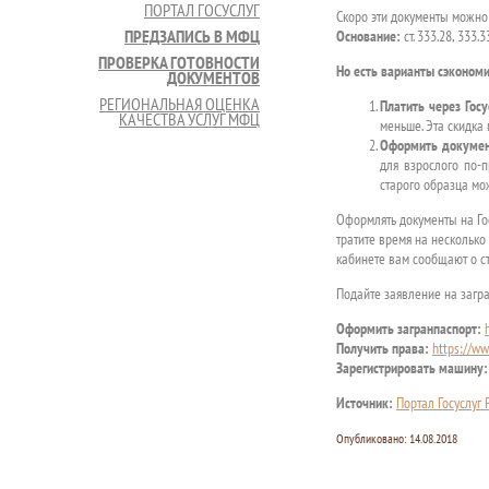
ПОРТАЛ ГОСУСЛУГ
Скоро эти документы можно 
ПРЕДЗАПИСЬ В МФЦ
Основание:
ст. 333.28, 333.
ПРОВЕРКА ГОТОВНОСТИ
Но есть варианты сэкономи
ДОКУМЕНТОВ
РЕГИОНАЛЬНАЯ ОЦЕНКА
Платить через Госу
КАЧЕСТВА УСЛУГ МФЦ
меньше. Эта скидка
Оформить докумен
для взрослого по-
старого образца мож
Оформлять документы на Го
тратите время на несколько
кабинете вам сообщают о ст
Подайте заявление на загра
Оформить загранпаспорт:
Получить права:
https://ww
Зарегистрировать машину:
Источник:
Портал Госуслуг
Опубликовано:
14.08.2018