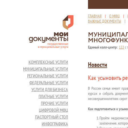
ГЛАВНАЯ
|
О МФЦ
|
ВАЖНЫЕ ДОКУМЕНТЫ
МУНИЦИПАЛ
МНОГОФУНК
Единый колл-центр:
122
с 
КОМПЛЕКСНЫЕ УСЛУГИ
Новости
МУНИЦИПАЛЬНЫЕ УСЛУГИ
РЕГИОНАЛЬНЫЕ УСЛУГИ
Как усыновить ре
ФЕДЕРАЛЬНЫЕ УСЛУГИ
В России семья имеет прав
УСЛУГИ ДЛЯ БИЗНЕСА
курсах и собрать докумен
ПЛАТНЫЕ УСЛУГИ
несовершеннолетних сирот и
ПРОЧИЕ УСЛУГИ
Как подготовиться к усын
ЦИФРОВОЙ МФЦ
ПАСПОРТНЫЙ СТОЛ
Пройти медкомисси
заключение, которо
ИНФОГРАФИКА