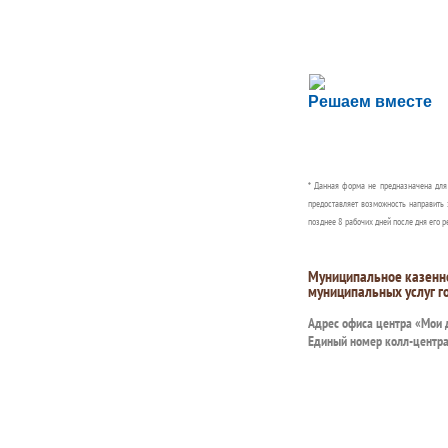
Сложности с пол
Решаем вместе
Сообщите об этом
* Данная форма не предназначена дл
предоставляет возможность направить 
позднее 8 рабочих дней после дня его р
Муниципальное казенн
муниципальных услуг г
Адрес офиса центра «Мои
Единый номер колл-центр