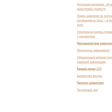
Налоговая инспекция - об 
кадастровой стоимости
Подать заявление на получ
разрешения на такси — в э
виде
Электронная подпись упрощ
с документами
Противодействие коррупц
Прокуратура информирует
Официальный интернет-пор
правовой информации
Единый номер 122
Банкротство физлиц
Памятки заявителям
Паспортный стол