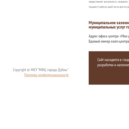
предоставляет возможность направить 
позднее 8 рабочих дней после дня его р
Муниципальное казенн
муниципальных услуг г
Адрес офиса центра «Мои
Единый номер колл-центр
Сайт находится в стад
разработки и наполн
Copyright © МКУ "МФЦ города Дубны"
Политика конфиденциальности