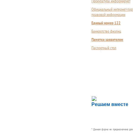
Прокуратура информирует
Официальный интернет-пор
правовой информации
Единый номер 122
Банкротство физлиц
Памятки заявителям
Паспортный стол
Сложности с пол
Решаем вместе
Сообщите об этом
* Данная форма не предназначена дл