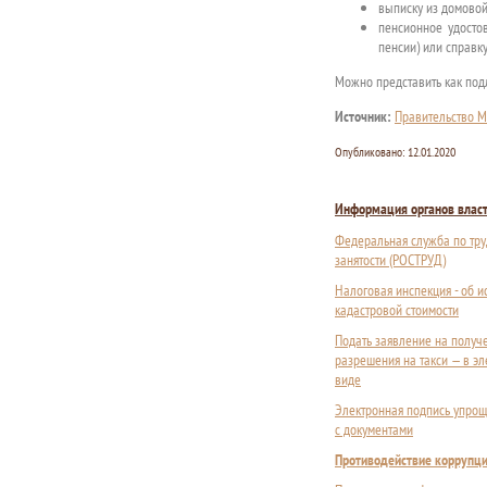
выписку из домово
пенсионное удосто
пенсии) или справк
Можно представить как подл
Источник:
Правительство М
Опубликовано:
12.01.2020
Информация органов влас
Федеральная служба по тру
занятости (РОСТРУД)
Налоговая инспекция - об 
кадастровой стоимости
Подать заявление на получ
разрешения на такси — в э
виде
Электронная подпись упрощ
с документами
Противодействие коррупц