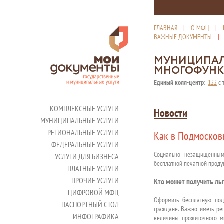
ГЛАВНАЯ
|
О МФЦ
|
ВАЖНЫЕ ДОКУМЕНТЫ
МУНИЦИПАЛ
МНОГОФУНК
Единый колл-центр:
122
с 
КОМПЛЕКСНЫЕ УСЛУГИ
Новости
МУНИЦИПАЛЬНЫЕ УСЛУГИ
РЕГИОНАЛЬНЫЕ УСЛУГИ
Как в Подмосков
ФЕДЕРАЛЬНЫЕ УСЛУГИ
Социально незащищенным
УСЛУГИ ДЛЯ БИЗНЕСА
бесплатной печатной продук
ПЛАТНЫЕ УСЛУГИ
ПРОЧИЕ УСЛУГИ
Кто может получить ль
ЦИФРОВОЙ МФЦ
Оформить бесплатную под
ПАСПОРТНЫЙ СТОЛ
граждане. Важно иметь рег
ИНФОГРАФИКА
величины прожиточного м