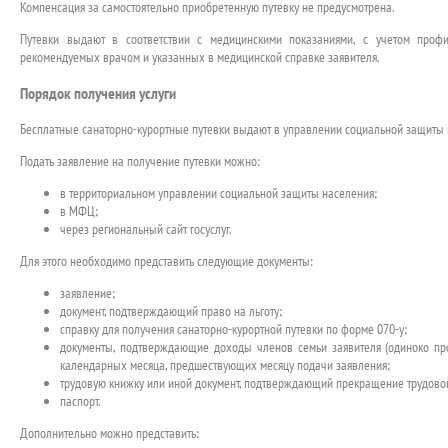
Компенсация за самостоятельно приобретенную путевку не предусмотрена.
Путевки выдают в соответствии с медицинскими показаниями, с учетом профи
рекомендуемых врачом и указанных в медицинской справке заявителя.
Порядок получения услуги
Бесплатные санаторно-курортные путевки выдают в управлении социальной защиты 
Подать заявление на получение путевки можно:
в территориальном управлении социальной защиты населения;
в МФЦ;
через региональный сайт госуслуг.
Для этого необходимо представить следующие документы:
заявление;
документ, подтверждающий право на льготу;
справку для получения санаторно-курортной путевки по форме 070-у;
документы, подтверждающие доходы членов семьи заявителя (одиноко п
календарных месяца, предшествующих месяцу подачи заявления;
трудовую книжку или иной документ, подтверждающий прекращение трудовой
паспорт.
Дополнительно можно представить: