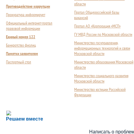
области
Противодействие коррупции
Портал Общероссийской базы
Прокуратура информирует
вакансий
Официальный интернет-портал
Портал АО «Корпорация «МСП»
правовой информации
ГУ МВД России по Московской области
Единый номер 122
Министерство госуправления,
Банкротство физлиц
информационных технологий и связи
Памятки заявителям
Московской области
Паспортный стол
Министерство образования Московской
области
Министерство социального развития
Московской области
Министерство юстиции Российской
Федерации
Сложности с получением социальной выплаты или 
Решаем вместе
Сообщите об этом
Написать о пробле