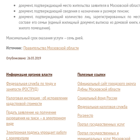
документ, подтверждающий место жительства заявителя в Московской област
документ, подтверждающий сведения о назначении и размере пенсии;
документ, подтверждающий количество лиц, зарегистрированных по мес
составе его семьи (единый жилищный документ, выписка из домовой книги,
жилого помещения).
Максимальный срок оказания услуги – семь дней.
Источник:
Правительство Московской области
Опубликовано:
26.03.2019
Информация органов власти
Полезные ссылки
Федеральная служба по труду и
Официальный сайт городского округа
занятости (РОСТРУД)
Дубны Московской области
Налоговая инспекция - об исправлении
Социальный фонд России
кадастровой стоимости
Федеральная налоговая служба
Подать заявление на получение
Росреестр
разрешения на такси — в электронном
виде
Портал государственных услуг
Электронная подпись упрощает работу
Портал государственных и
с документами
муниципальных услуг Московской