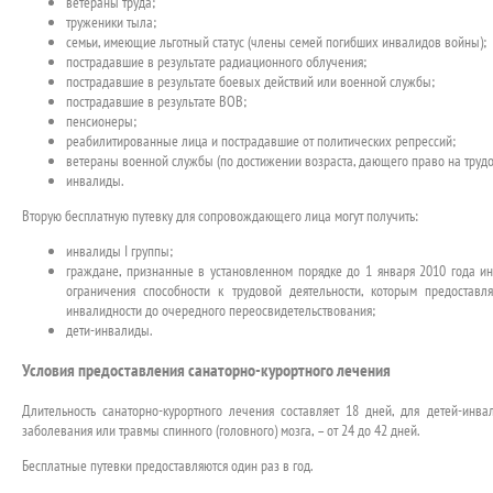
ветераны труда;
труженики тыла;
семьи, имеющие льготный статус (члены семей погибших инвалидов войны);
пострадавшие в результате радиационного облучения;
пострадавшие в результате боевых действий или военной службы;
пострадавшие в результате ВОВ;
пенсионеры;
реабилитированные лица и пострадавшие от политических репрессий;
ветераны военной службы (по достижении возраста, дающего право на трудо
инвалиды.
Вторую бесплатную путевку для сопровождающего лица могут получить:
инвалиды I группы;
граждане, признанные в установленном порядке до 1 января 2010 года инв
ограничения способности к трудовой деятельности, которым предоставл
инвалидности до очередного переосвидетельствования;
дети-инвалиды.
Условия предоставления санаторно-курортного лечения
Длительность санаторно-курортного лечения составляет 18 дней, для детей-инв
заболевания или травмы спинного (головного) мозга, – от 24 до 42 дней.
Бесплатные путевки предоставляются один раз в год.