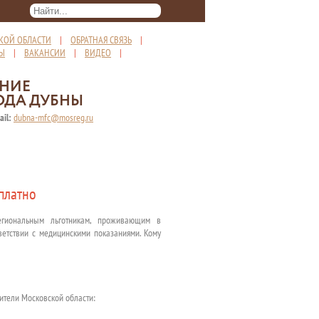
КОЙ ОБЛАСТИ
|
ОБРАТНАЯ СВЯЗЬ
|
ТЫ
|
ВАКАНСИИ
|
ВИДЕО
|
ЕНИЕ
ОДА ДУБНЫ
ail:
dubna-mfc@mosreg.ru
платно
егиональным льготникам, проживающим в
ветствии с медицинскими показаниями. Кому
ители Московской области: