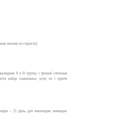
вую пенсию по старости);
алидами II и III группы с третьей степенью
яется набор социальных услуг по I группе
алидов – 21 день, для инвалидов, имеющих