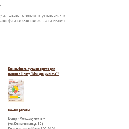
и;
ту жительства заявителя, и учитываемых в
 копия финансово-лицевого счета нанимателя
Как выбрать лучшее время для
визита в Центр "Мои документы"?
Режим работы
Центр «Мои документы»
(ул. Станционная, д. 32)
Понедельник-суббота: 8.00-20.00