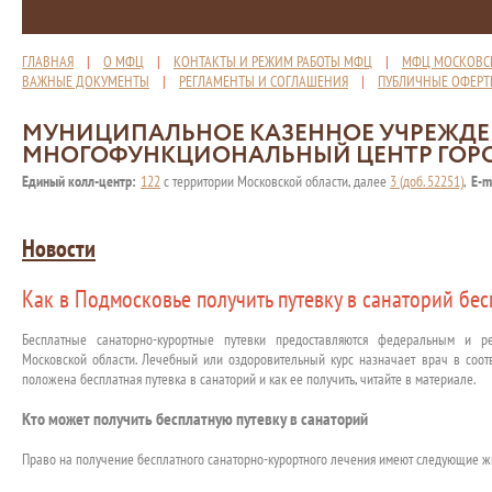
ГЛАВНАЯ
|
О МФЦ
|
КОНТАКТЫ И РЕЖИМ РАБОТЫ МФЦ
|
МФЦ МОСКОВС
ВАЖНЫЕ ДОКУМЕНТЫ
|
РЕГЛАМЕНТЫ И СОГЛАШЕНИЯ
|
ПУБЛИЧНЫЕ ОФЕР
МУНИЦИПАЛЬНОЕ КАЗЕННОЕ УЧРЕЖД
МНОГОФУНКЦИОНАЛЬНЫЙ ЦЕНТР ГОР
Единый колл-центр:
122
с территории Московской области, далее
3 (доб. 52251)
,
E-m
Новости
Как в Подмосковье получить путевку в санаторий бес
Бесплатные санаторно-курортные путевки предоставляются федеральным и р
Московской области. Лечебный или оздоровительный курс назначает врач в соот
положена бесплатная путевка в санаторий и как ее получить, читайте в материале.
Кто может получить бесплатную путевку в санаторий
Право на получение бесплатного санаторно-курортного лечения имеют следующие ж