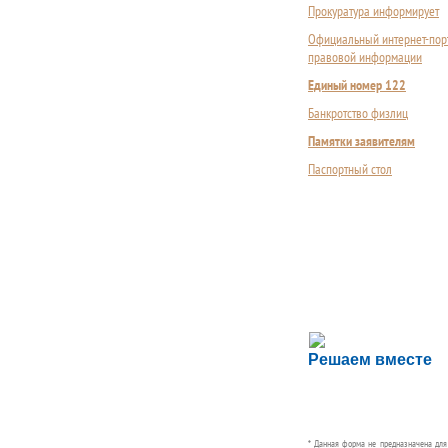
Прокуратура информирует
Официальный интернет-пор
правовой информации
Единый номер 122
Банкротство физлиц
Памятки заявителям
Паспортный стол
Сложности с пол
Решаем вместе
Сообщите об этом
* Данная форма не предназначена дл