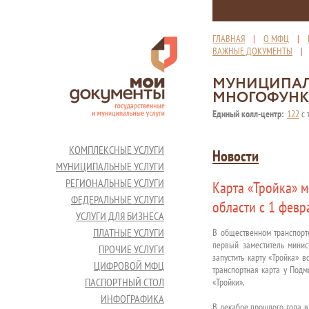
ГЛАВНАЯ
|
О МФЦ
|
ВАЖНЫЕ ДОКУМЕНТЫ
МУНИЦИПАЛ
МНОГОФУНК
Единый колл-центр:
122
с 
КОМПЛЕКСНЫЕ УСЛУГИ
Новости
МУНИЦИПАЛЬНЫЕ УСЛУГИ
РЕГИОНАЛЬНЫЕ УСЛУГИ
Карта «Тройка» м
ФЕДЕРАЛЬНЫЕ УСЛУГИ
области с 1 февр
УСЛУГИ ДЛЯ БИЗНЕСА
ПЛАТНЫЕ УСЛУГИ
В общественном транспорте
первый заместитель минис
ПРОЧИЕ УСЛУГИ
запустить карту «Тройка» 
ЦИФРОВОЙ МФЦ
транспортная карта у Подм
ПАСПОРТНЫЙ СТОЛ
«Тройки».
ИНФОГРАФИКА
В декабре прошлого года в