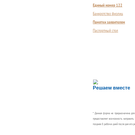
Единый номер 122
Банкротство физлиц
Памятки заявителям
Паспортный стол
Сложности с пол
Решаем вместе
Сообщите об этом
* Данная форма не предназначена дл
предоставляет возможность направить 
позднее 8 рабочих дней после дня его р