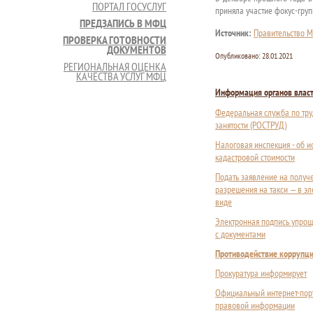
ПОРТАЛ ГОСУСЛУГ
приняла участие фокус-груп
ПРЕДЗАПИСЬ В МФЦ
Источник:
Правительство М
ПРОВЕРКА ГОТОВНОСТИ
ДОКУМЕНТОВ
Опубликовано:
28.01.2021
РЕГИОНАЛЬНАЯ ОЦЕНКА
КАЧЕСТВА УСЛУГ МФЦ
Информация органов влас
Федеральная служба по тру
занятости (РОСТРУД)
Налоговая инспекция - об 
кадастровой стоимости
Подать заявление на получ
разрешения на такси — в э
виде
Электронная подпись упрощ
с документами
Противодействие коррупц
Прокуратура информирует
Официальный интернет-пор
правовой информации