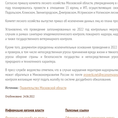
Согласно приказу комитета лесного хозяйства Московской области, утвержденному в
году планировалось провести в отношении 15 юрлиц и ИП, осуществляющих сво
Подольском, Клинском, Звенигородском, Дмитровском, Истринском и Ногинском лесни
Комитет лесного хозяйства выпустил приказ об исключении данных лиц из плана про
Установлено, что проведение запланированных на 2022 год контрольных мероп
случаях в рамках санитарно-эпидемиологического контроля, пожарного надзора, на
а также государственного ветеринарного контроля.
Кроме того, документом определены исключительные основания проведения в 2022
и проверок, в том числе непосредственная угроза причинения вреда жизни и тяжког
угроза обороне страны и безопасности государства и непосредственная угр
природного и техногенного характера.
В пресс-службе ведомства отметили, что в случае нарушения моратория надзорным
может обратиться в Минэкономразвития России по почте
proverki.net@economy.gov.
контроля желающие могут подать жалобу по системе досудебного обжалования.
Источник:
Правительство Московской области
Опубликовано:
24.06.2022
Информация органов власти
Полезные ссылки
Федеральная служба по труду и
Официальный сайт городского округа