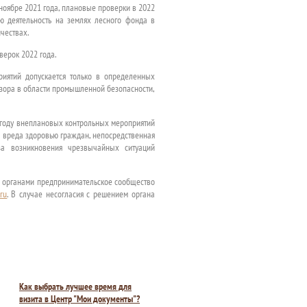
 ноябре 2021 года, плановые проверки в 2022
ю деятельность на землях лесного фонда в
чествах.
верок 2022 года.
риятий допускается только в определенных
дзора в области промышленной безопасности,
 году внеплановых контрольных мероприятий
о вреда здоровью граждан, непосредственная
оза возникновения чрезвычайных ситуаций
и органами предпринимательское сообщество
ru
. В случае несогласия с решением органа
Как выбрать лучшее время для
визита в Центр "Мои документы"?