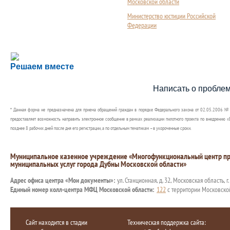
Московской области
Министерство юстиции Российской
Федерации
Сложности с получением социальной выплаты или 
Решаем вместе
Сообщите об этом
Написать о пробле
* Данная форма не предназначена для приема обращений граждан в порядке Федерального закона от 02.05.2006 №
предоставляет возможность направить электронное сообщение в рамках реализации пилотного проекта по внедрению «Е
позднее 8 рабочих дней после дня его регистрации, а по отдельным тематикам – в укороченные сроки.
Муниципальное казенное учреждение «Многофункциональный центр пр
муниципальных услуг города Дубны Московской области»
Адрес офиса центра «Мои документы»:
ул. Станционная, д. 32, Московская область, г
Единый номер колл-центра МФЦ Московской области:
122
с территории Московско
Сайт находится в стадии
Техническая поддержка сайта: