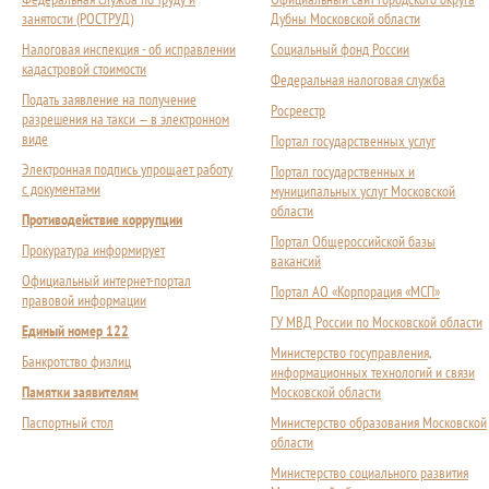
занятости (РОСТРУД)
Дубны Московской области
Налоговая инспекция - об исправлении
Социальный фонд России
кадастровой стоимости
Федеральная налоговая служба
Подать заявление на получение
Росреестр
разрешения на такси — в электронном
виде
Портал государственных услуг
Электронная подпись упрощает работу
Портал государственных и
с документами
муниципальных услуг Московской
области
Противодействие коррупции
Портал Общероссийской базы
Прокуратура информирует
вакансий
Официальный интернет-портал
Портал АО «Корпорация «МСП»
правовой информации
ГУ МВД России по Московской области
Единый номер 122
Министерство госуправления,
Банкротство физлиц
информационных технологий и связи
Памятки заявителям
Московской области
Паспортный стол
Министерство образования Московской
области
Министерство социального развития