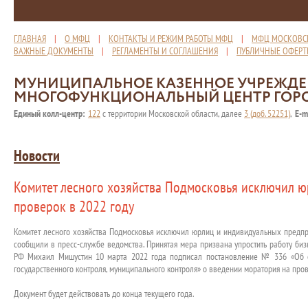
ГЛАВНАЯ
|
О МФЦ
|
КОНТАКТЫ И РЕЖИМ РАБОТЫ МФЦ
|
МФЦ МОСКОВС
ВАЖНЫЕ ДОКУМЕНТЫ
|
РЕГЛАМЕНТЫ И СОГЛАШЕНИЯ
|
ПУБЛИЧНЫЕ ОФЕР
МУНИЦИПАЛЬНОЕ КАЗЕННОЕ УЧРЕЖД
МНОГОФУНКЦИОНАЛЬНЫЙ ЦЕНТР ГОР
Единый колл-центр:
122
с территории Московской области, далее
3 (доб. 52251)
,
E-m
Новости
Комитет лесного хозяйства Подмосковья исключил ю
проверок в 2022 году
Комитет лесного хозяйства Подмосковья исключил юрлиц и индивидуальных предп
сообщили в пресс-службе ведомства. Принятая мера призвана упростить работу биз
РФ Михаил Мишустин 10 марта 2022 года подписал постановление № 336 «Об о
государственного контроля, муниципального контроля» о введении моратория на про
Документ будет действовать до конца текущего года.