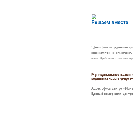
Сложности с пол
Решаем вместе
Сообщите об этом
* Данная форма не предназначена дл
предоставляет возможность направить 
позднее 8 рабочих дней после дня его р
Муниципальное казенн
муниципальных услуг г
Адрес офиса центра «Мои
Единый номер колл-центр