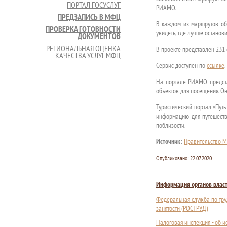
ПОРТАЛ ГОСУСЛУГ
РИАМО.
ПРЕДЗАПИСЬ В МФЦ
В каждом из маршрутов объ
ПРОВЕРКА ГОТОВНОСТИ
увидеть, где лучше остановит
ДОКУМЕНТОВ
РЕГИОНАЛЬНАЯ ОЦЕНКА
В проекте представлен 231 о
КАЧЕСТВА УСЛУГ МФЦ
Сервис доступен по
ссылке
.
На портале РИАМО предста
объектов для посещения. О
Туристический портал «Пут
информацию для путешестви
поблизости.
Источник:
Правительство М
Опубликовано:
22.07.2020
Информация органов влас
Федеральная служба по тру
занятости (РОСТРУД)
Налоговая инспекция - об 