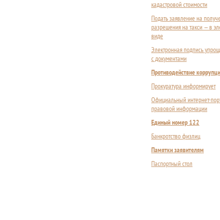
кадастровой стоимости
Подать заявление на получ
разрешения на такси — в э
виде
Электронная подпись упрощ
с документами
Противодействие коррупц
Прокуратура информирует
Официальный интернет-пор
правовой информации
Единый номер 122
Банкротство физлиц
Памятки заявителям
Паспортный стол