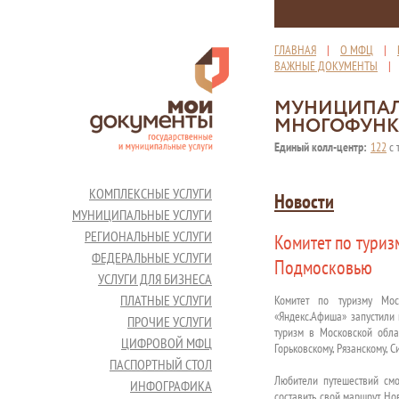
ГЛАВНАЯ
|
О МФЦ
|
ВАЖНЫЕ ДОКУМЕНТЫ
МУНИЦИПАЛ
МНОГОФУНК
Единый колл-центр:
122
с 
КОМПЛЕКСНЫЕ УСЛУГИ
Новости
МУНИЦИПАЛЬНЫЕ УСЛУГИ
РЕГИОНАЛЬНЫЕ УСЛУГИ
Комитет по туриз
ФЕДЕРАЛЬНЫЕ УСЛУГИ
Подмосковью
УСЛУГИ ДЛЯ БИЗНЕСА
ПЛАТНЫЕ УСЛУГИ
Комитет по туризму Мос
«Яндекс.Афиша» запустили 
ПРОЧИЕ УСЛУГИ
туризм в Московской обла
ЦИФРОВОЙ МФЦ
Горьковскому, Рязанскому, 
ПАСПОРТНЫЙ СТОЛ
Любители путешествий смо
ИНФОГРАФИКА
составить свой маршрут. Н