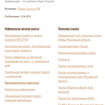
Авторизация — по учетной записи Госуслуг.
Источник:
Портал Госуслуг РФ
Опубликовано:
15.04.2019
Информация органов власти
Полезные ссылки
Федеральная служба по труду и
Официальный сайт городского округа
занятости (РОСТРУД)
Дубны Московской области
Налоговая инспекция - об исправлении
Социальный фонд России
кадастровой стоимости
Федеральная налоговая служба
Подать заявление на получение
Росреестр
разрешения на такси — в электронном
виде
Портал государственных услуг
Электронная подпись упрощает работу
Портал государственных и
с документами
муниципальных услуг Московской
области
Противодействие коррупции
Портал Общероссийской базы
Прокуратура информирует
вакансий
Официальный интернет-портал
Портал АО «Корпорация «МСП»
правовой информации
ГУ МВД России по Московской области