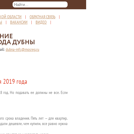
КОЙ ОБЛАСТИ
|
ОБРАТНАЯ СВЯЗЬ
|
ТЫ
|
ВАКАНСИИ
|
ВИДЕО
|
ЕНИЕ
ОДА ДУБНЫ
ail:
dubna-mfc@mosreg.ru
я 2019 года
8 год. Но подавать ее должны не все. Если
о срока владения. Пять лет — для квартир,
родали дешевле, чем купили, все равно нужна