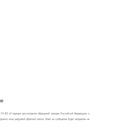
пособия?
ме
 59-ФЗ «О порядке рассмотрения обращений граждан Российской Федерации» и
диного окна цифровой обратной связи». Ответ на сообщение будет направлен не