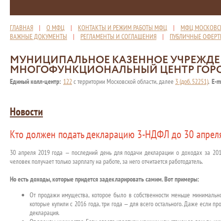
ГЛАВНАЯ
|
О МФЦ
|
КОНТАКТЫ И РЕЖИМ РАБОТЫ МФЦ
|
МФЦ МОСКОВС
ВАЖНЫЕ ДОКУМЕНТЫ
|
РЕГЛАМЕНТЫ И СОГЛАШЕНИЯ
|
ПУБЛИЧНЫЕ ОФЕР
МУНИЦИПАЛЬНОЕ КАЗЕННОЕ УЧРЕЖД
МНОГОФУНКЦИОНАЛЬНЫЙ ЦЕНТР ГОР
Единый колл-центр:
122
с территории Московской области, далее
3 (доб. 52251)
,
E-m
Новости
Кто должен подать декларацию 3-НДФЛ до 30 апрел
30 апреля 2019 года — последний день для подачи декларации о доходах за 201
человек получает только зарплату на работе, за него отчитается работодатель.
Но есть доходы, которые придется задекларировать самим. Вот примеры:
От продажи имущества, которое было в собственности меньше минимальног
которые купили с 2016 года, три года — для всего остального. Даже если п
декларация.