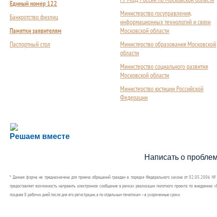
Единый номер 122
Министерство госуправления,
Банкротство физлиц
информационных технологий и связи
Памятки заявителям
Московской области
Паспортный стол
Министерство образования Московской
области
Министерство социального развития
Московской области
Министерство юстиции Российской
Федерации
Сложности с получением социальной выплаты или 
Решаем вместе
Сообщите об этом
Написать о пробле
* Данная форма не предназначена для приема обращений граждан в порядке Федерального закона от 02.05.2006 №
предоставляет возможность направить электронное сообщение в рамках реализации пилотного проекта по внедрению «Е
позднее 8 рабочих дней после дня его регистрации, а по отдельным тематикам – в укороченные сроки.