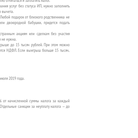
но отчитаться и заплатить налог.
ания услуг без статуса ИП, нужно заполнить
 вычета.
 Любой подарок от близкого родственника не
или двоюродной бабушки, придется подать
странным акциям или сделкам без участия
 не нужна.
грыше до 15 тысяч рублей. При этом можно
ются НДФЛ. Если выигрыш больше 15 тысяч,
июля 2019 года.
5% от начисленной суммы налога за каждый
Отдельные санкции за неуплату налога — до