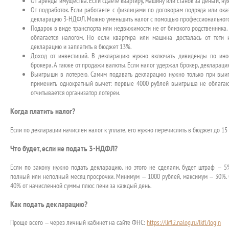
От аренды имущества. Если сдаете квартиру, машину или станок за деньги, нуж
От подработок. Если работаете с физлицами по договорам подряда или оказ
декларацию 3-НДФЛ. Можно уменьшить налог с помощью профессионального
Подарок в виде транспорта или недвижимости не от близкого родственника.
облагается налогом. Но если квартира или машина досталась от тети 
декларацию и заплатить в бюджет 13%.
Доход от инвестиций. В декларацию нужно включать дивиденды по ино
брокера. А также от продажи валюты. Если налог удержал брокер, декларация
Выигрыши в лотерею. Самим подавать декларацию нужно только при выи
применить однократный вычет: первые 4000 рублей выигрыша не облага
отчитывается организатор лотереи.
Когда платить налог?
Если по декларации начислен налог к уплате, его нужно перечислить в бюджет до 15 
Что будет, если не подать 3-НДФЛ?
Если по закону нужно подать декларацию, но этого не сделали, будет штраф — 
полный или неполный месяц просрочки. Минимум — 1000 рублей, максимум — 30%. 
40% от начисленной суммы плюс пени за каждый день.
Как подать декларацию?
Проще всего — через личный кабинет на сайте ФНС:
https://lkfl2.nalog.ru/lkfl/login