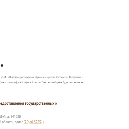
пособия?
ме
 59-ФЗ «О порядке рассмотрения обращений граждан Российской Федерации» и
диного окна цифровой обратной связи». Ответ на сообщение будет направлен не
едоставления государственных и
. Дубна, 141980
й области, далее
3 (доб. 52251)