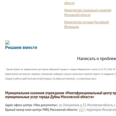
области
Министерство социального развития
Московской области
Министерство юстиции Российской
Федерации
Сложности с получением социальной выплаты или 
Решаем вместе
Сообщите об этом
Написать о пробле
* Данная форма не предназначена для приема обращений граждан в порядке Федерального закона от 02.05.2006 №
предоставляет возможность направить электронное сообщение в рамках реализации пилотного проекта по внедрению «Е
позднее 8 рабочих дней после дня его регистрации, а по отдельным тематикам – в укороченные сроки.
Муниципальное казенное учреждение «Многофункциональный центр пр
муниципальных услуг города Дубны Московской области»
Адрес офиса центра «Мои документы»:
ул. Станционная, д. 32, Московская область, г
Единый номер колл-центра МФЦ Московской области:
122
с территории Московско