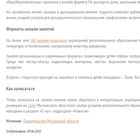
общеобразовательных программ к онлайн-формату. Не выходя из дома, школьники мог
На протяжении летних каникул в дистанционном режиме педагоги помогают ребят
жизни, создают условия для культурологического просвещения, профилактики экстре
Форматы онлайн-занятий
На более чем
160 онлайн-площадках
учреждений дополнительного образования п
литературе, естествознанию, театральному искусству, рукоделию.
Занятия организованы в современных форматах, позволяющих детям глубоко погрузить
Среди них мастер-классы, видеолекции, викторины, квесты, творческие мастер
экскурсии.
Встречи с педагогом проходят на знакомых и понятных детям площадках – Zoom, YouTu
Как записаться
Чтобы записаться на онлайн-занятия, нужно обратиться в интересующее учрежде
размещен на
сайте
Московского областного центра развития дополнительного образо
молодежи в разделе «О нас», подразделе «Новости».
Источник:
Правительство Московской области
Опубликовано:
09.06.2020