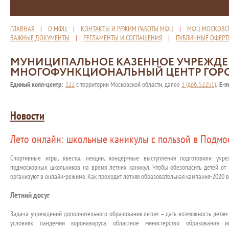
ГЛАВНАЯ
|
О МФЦ
|
КОНТАКТЫ И РЕЖИМ РАБОТЫ МФЦ
|
МФЦ МОСКОВС
ВАЖНЫЕ ДОКУМЕНТЫ
|
РЕГЛАМЕНТЫ И СОГЛАШЕНИЯ
|
ПУБЛИЧНЫЕ ОФЕР
МУНИЦИПАЛЬНОЕ КАЗЕННОЕ УЧРЕЖД
МНОГОФУНКЦИОНАЛЬНЫЙ ЦЕНТР ГОР
Единый колл-центр:
122
с территории Московской области, далее
3 (доб. 52251)
,
E-m
Новости
Лето онлайн: школьные каникулы с пользой в Подмо
Спортивные игры, квесты, лекции, концертные выступления подготовили учр
подмосковных школьников на время летних каникул. Чтобы обезопасить детей от
организуют в онлайн-режиме. Как проходит летняя образовательная кампания-2020 в
Летний досуг
Задача учреждений дополнительного образования летом – дать возможность детям 
условиях пандемии коронавируса областное министерство образования и