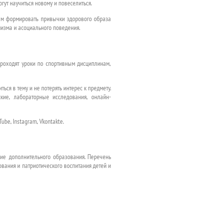
ут научиться новому и повеселиться.
ам формировать привычки здорового образа
мизма и асоциального поведения.
роходят уроки по спортивным дисциплинам,
ся в тему и не потерять интерес к предмету.
ские, лабораторные исследования, онлайн-
be, Instagram, Vkontakte.
ние дополнительного образования. Перечень
вания и патриотического воспитания детей и