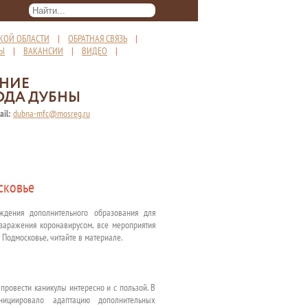
КОЙ ОБЛАСТИ
|
ОБРАТНАЯ СВЯЗЬ
|
ТЫ
|
ВАКАНСИИ
|
ВИДЕО
|
ЕНИЕ
ОДА ДУБНЫ
ail:
dubna-mfc@mosreg.ru
сковье
еждения дополнительного образования для
 заражения коронавирусом, все мероприятия
 Подмосковье, читайте в материале.
провести каникулы интересно и с пользой. В
нициировало адаптацию дополнительных