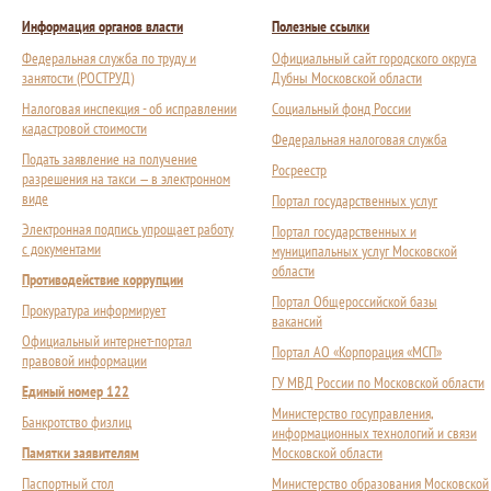
Информация органов власти
Полезные ссылки
Федеральная служба по труду и
Официальный сайт городского округа
занятости (РОСТРУД)
Дубны Московской области
Налоговая инспекция - об исправлении
Социальный фонд России
кадастровой стоимости
Федеральная налоговая служба
Подать заявление на получение
Росреестр
разрешения на такси — в электронном
виде
Портал государственных услуг
Электронная подпись упрощает работу
Портал государственных и
с документами
муниципальных услуг Московской
области
Противодействие коррупции
Портал Общероссийской базы
Прокуратура информирует
вакансий
Официальный интернет-портал
Портал АО «Корпорация «МСП»
правовой информации
ГУ МВД России по Московской области
Единый номер 122
Министерство госуправления,
Банкротство физлиц
информационных технологий и связи
Памятки заявителям
Московской области
Паспортный стол
Министерство образования Московской