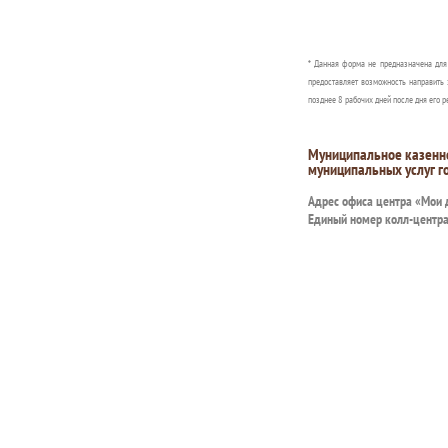
* Данная форма не предназначена дл
предоставляет возможность направить 
позднее 8 рабочих дней после дня его р
Муниципальное казенн
муниципальных услуг г
Адрес офиса центра «Мои
Единый номер колл-центр