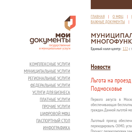
ГЛАВНАЯ
|
О МФЦ
|
ВАЖНЫЕ ДОКУМЕНТЫ
МУНИЦИПАЛ
МНОГОФУНК
Единый колл-центр:
122
с 
КОМПЛЕКСНЫЕ УСЛУГИ
Новости
МУНИЦИПАЛЬНЫЕ УСЛУГИ
РЕГИОНАЛЬНЫЕ УСЛУГИ
Льгота на проезд
ФЕДЕРАЛЬНЫЕ УСЛУГИ
Подмосковье
УСЛУГИ ДЛЯ БИЗНЕСА
ПЛАТНЫЕ УСЛУГИ
Первого августа в Моск
обеспечивающая бесплатны
ПРОЧИЕ УСЛУГИ
граждан. Данной льготой мо
ЦИФРОВОЙ МФЦ
ПАСПОРТНЫЙ СТОЛ
Льготный проезд обеспечи
перекодировать СКМО, уста
ИНФОГРАФИКА
Процесс перекодировки зани