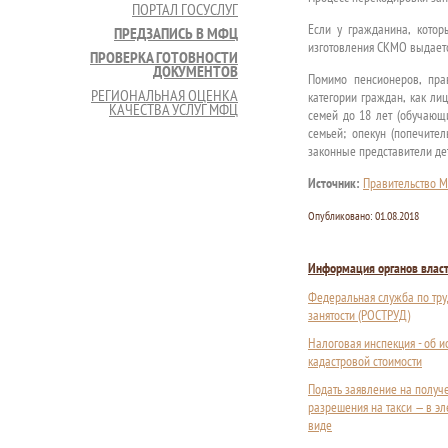
ПОРТАЛ ГОСУСЛУГ
Если у гражданина, котор
ПРЕДЗАПИСЬ В МФЦ
изготовления СКМО выдаетс
ПРОВЕРКА ГОТОВНОСТИ
ДОКУМЕНТОВ
Помимо пенсионеров, пра
РЕГИОНАЛЬНАЯ ОЦЕНКА
категории граждан, как ли
КАЧЕСТВА УСЛУГ МФЦ
семей до 18 лет (обучающи
семьей; опекун (попечител
законные представители дет
Источник:
Правительство М
Опубликовано:
01.08.2018
Информация органов влас
Федеральная служба по тру
занятости (РОСТРУД)
Налоговая инспекция - об 
кадастровой стоимости
Подать заявление на получ
разрешения на такси — в э
виде