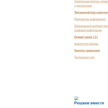
Электронная подпись упрощ
с документами
Противодействие коррупц
Прокуратура информирует
Официальный интернет-пор
правовой информации
Единый номер 122
Банкротство физлиц
Памятки заявителям
Паспортный стол
Сложности с пол
Решаем вместе
Сообщите об этом