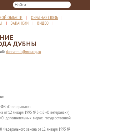
КОЙ ОБЛАСТИ
|
ОБРАТНАЯ СВЯЗЬ
|
ТЫ
|
ВАКАНСИИ
|
ВИДЕО
|
ЕНИЕ
ОДА ДУБНЫ
ail:
dubna-mfc@mosreg.ru
ли:
5-ФЗ «О ветеранах»)
она от 12 января 1995 №5-ФЗ «О ветеранах»)
«О дополнительных мерах государственной
18 Федерального закона от 12 января 1995 №