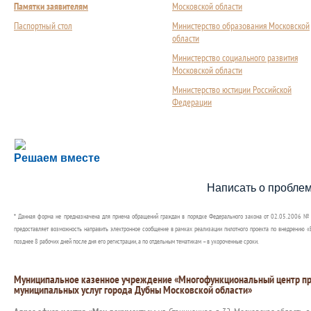
Памятки заявителям
Московской области
Паспортный стол
Министерство образования Московской
области
Министерство социального развития
Московской области
Министерство юстиции Российской
Федерации
Сложности с получением социальной выплаты или 
Решаем вместе
Сообщите об этом
Написать о пробле
* Данная форма не предназначена для приема обращений граждан в порядке Федерального закона от 02.05.2006 №
предоставляет возможность направить электронное сообщение в рамках реализации пилотного проекта по внедрению «Е
позднее 8 рабочих дней после дня его регистрации, а по отдельным тематикам – в укороченные сроки.
Муниципальное казенное учреждение «Многофункциональный центр пр
муниципальных услуг города Дубны Московской области»