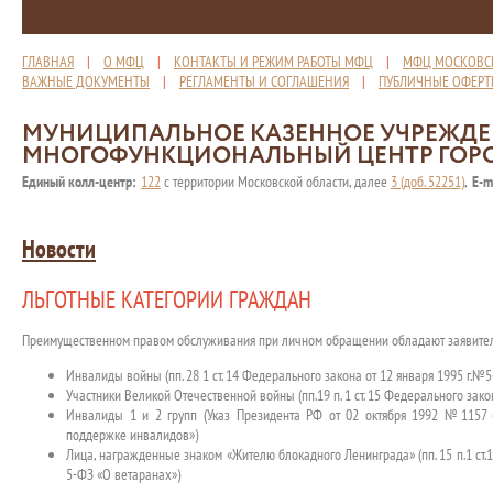
ГЛАВНАЯ
|
О МФЦ
|
КОНТАКТЫ И РЕЖИМ РАБОТЫ МФЦ
|
МФЦ МОСКОВС
ВАЖНЫЕ ДОКУМЕНТЫ
|
РЕГЛАМЕНТЫ И СОГЛАШЕНИЯ
|
ПУБЛИЧНЫЕ ОФЕР
МУНИЦИПАЛЬНОЕ КАЗЕННОЕ УЧРЕЖД
МНОГОФУНКЦИОНАЛЬНЫЙ ЦЕНТР ГОР
Единый колл-центр:
122
с территории Московской области, далее
3 (доб. 52251)
,
E-m
Новости
ЛЬГОТНЫЕ КАТЕГОРИИ ГРАЖДАН
Преимущественном правом обслуживания при личном обращении обладают заявите
Инвалиды войны (пп. 28 1 ст. 14 Федерального закона от 12 января 1995 г.№
Участники Великой Отечественной войны (пп.19 п. 1 ст. 15 Федерального зак
Инвалиды 1 и 2 групп (Указ Президента РФ от 02 октября 1992 №1157 
поддержке инвалидов»)
Лица, награжденные знаком «Жителю блокадного Ленинграда» (пп. 15 п.1 ст.
5-ФЗ «О ветаранах»)