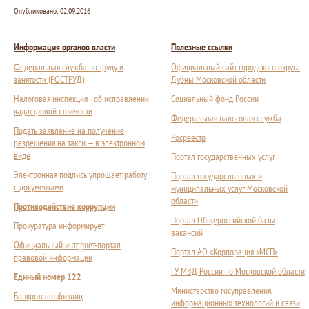
Опубликовано:
02.09.2016
Информация органов власти
Полезные ссылки
Федеральная служба по труду и
Официальный сайт городского округа
занятости (РОСТРУД)
Дубны Московской области
Налоговая инспекция - об исправлении
Социальный фонд России
кадастровой стоимости
Федеральная налоговая служба
Подать заявление на получение
Росреестр
разрешения на такси — в электронном
виде
Портал государственных услуг
Электронная подпись упрощает работу
Портал государственных и
с документами
муниципальных услуг Московской
области
Противодействие коррупции
Портал Общероссийской базы
Прокуратура информирует
вакансий
Официальный интернет-портал
Портал АО «Корпорация «МСП»
правовой информации
ГУ МВД России по Московской области
Единый номер 122
Министерство госуправления,
Банкротство физлиц
информационных технологий и связи