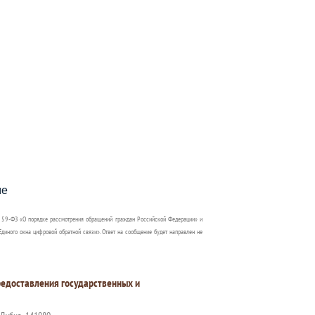
пособия?
ме
 59-ФЗ «О порядке рассмотрения обращений граждан Российской Федерации» и
диного окна цифровой обратной связи». Ответ на сообщение будет направлен не
едоставления государственных и