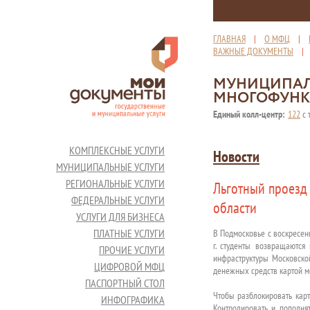
ГЛАВНАЯ
|
О МФЦ
|
ВАЖНЫЕ ДОКУМЕНТЫ
МУНИЦИПАЛ
МНОГОФУНК
Единый колл-центр:
122
с 
КОМПЛЕКСНЫЕ УСЛУГИ
Новости
МУНИЦИПАЛЬНЫЕ УСЛУГИ
РЕГИОНАЛЬНЫЕ УСЛУГИ
Льготный проезд 
ФЕДЕРАЛЬНЫЕ УСЛУГИ
области
УСЛУГИ ДЛЯ БИЗНЕСА
ПЛАТНЫЕ УСЛУГИ
В Подмосковье с воскресень
г. студенты возвращаются
ПРОЧИЕ УСЛУГИ
инфраструктуры Московской
ЦИФРОВОЙ МФЦ
денежных средств картой м
ПАСПОРТНЫЙ СТОЛ
Чтобы разблокировать карт
ИНФОГРАФИКА
Контролировать и пополня