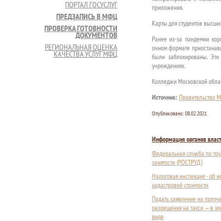
ПОРТАЛ ГОСУСЛУГ
приложения.
ПРЕДЗАПИСЬ В МФЦ
Карты для студентов высши
ПРОВЕРКА ГОТОВНОСТИ
ДОКУМЕНТОВ
Ранее из-за пандемии кор
РЕГИОНАЛЬНАЯ ОЦЕНКА
очном формате приостанавл
КАЧЕСТВА УСЛУГ МФЦ
были заблокированы. Эти
учреждениях.
Колледжи Московской облас
Источник:
Правительство М
Опубликовано:
08.02.2021
Информация органов влас
Федеральная служба по тру
занятости (РОСТРУД)
Налоговая инспекция - об 
кадастровой стоимости
Подать заявление на получ
разрешения на такси — в э
виде