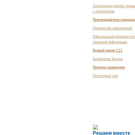
Электронная подпись упрощ
с документами
Противодействие коррупц
Прокуратура информирует
Официальный интернет-пор
правовой информации
Единый номер 122
Банкротство физлиц
Памятки заявителям
Паспортный стол
Сложности с пол
Решаем вместе
Сообщите об этом