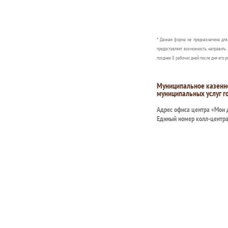
* Данная форма не предназначена дл
предоставляет возможность направить 
позднее 8 рабочих дней после дня его р
Муниципальное казенн
муниципальных услуг г
Адрес офиса центра «Мои
Единый номер колл-центр