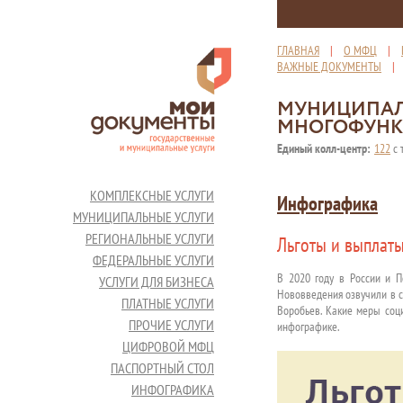
ГЛАВНАЯ
|
О МФЦ
|
ВАЖНЫЕ ДОКУМЕНТЫ
МУНИЦИПАЛ
МНОГОФУНК
Единый колл-центр:
122
с 
КОМПЛЕКСНЫЕ УСЛУГИ
Инфографика
МУНИЦИПАЛЬНЫЕ УСЛУГИ
РЕГИОНАЛЬНЫЕ УСЛУГИ
Льготы и выплат
ФЕДЕРАЛЬНЫЕ УСЛУГИ
В 2020 году в России и П
УСЛУГИ ДЛЯ БИЗНЕСА
Нововведения озвучили в с
ПЛАТНЫЕ УСЛУГИ
Воробьев. Какие меры соц
ПРОЧИЕ УСЛУГИ
инфографике.
ЦИФРОВОЙ МФЦ
ПАСПОРТНЫЙ СТОЛ
ИНФОГРАФИКА