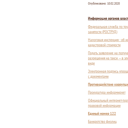
Опубликовано:
10.02.2020
Информация органов влас
Федеральная служба по тру
занятости (РОСТРУД)
Налоговая инспекция - об 
кадастровой стоимости
Подать заявление на получ
разрешения на такси — в э
виде
Электронная подпись упрощ
с документами
Противодействие коррупц
Прокуратура информирует
Официальный интернет-пор
правовой информации
Единый номер 122
Банкротство физлиц