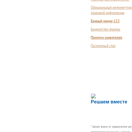
Официальный интернет-пор
правовой информации
Единый номер 122
Банкротство физлиц
Памятки заявителям
Паспортный стол
Сложности с пол
Решаем вместе
Сообщите об этом
* Данная форма не предназначена дл
предоставляет возможность направить 