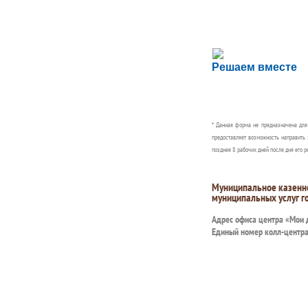
Сложности с пол
Решаем вместе
Сообщите об этом
* Данная форма не предназначена дл
предоставляет возможность направить 
позднее 8 рабочих дней после дня его р
Муниципальное казенн
муниципальных услуг г
Адрес офиса центра «Мои
Единый номер колл-центр