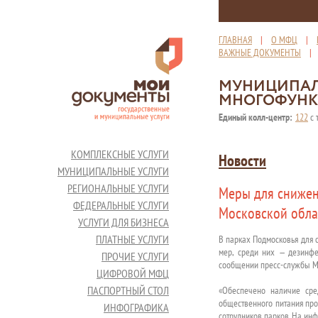
ГЛАВНАЯ
|
О МФЦ
|
ВАЖНЫЕ ДОКУМЕНТЫ
МУНИЦИПАЛ
МНОГОФУНК
Единый колл-центр:
122
с 
КОМПЛЕКСНЫЕ УСЛУГИ
Новости
МУНИЦИПАЛЬНЫЕ УСЛУГИ
РЕГИОНАЛЬНЫЕ УСЛУГИ
Меры для снижен
ФЕДЕРАЛЬНЫЕ УСЛУГИ
Московской обла
УСЛУГИ ДЛЯ БИЗНЕСА
ПЛАТНЫЕ УСЛУГИ
В парках Подмосковья для 
мер, среди них — дезинфе
ПРОЧИЕ УСЛУГИ
сообщении пресс-службы Ми
ЦИФРОВОЙ МФЦ
ПАСПОРТНЫЙ СТОЛ
«Обеспечено наличие сред
общественного питания про
ИНФОГРАФИКА
сотрудников парков. На ин