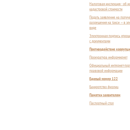
Налоговая инспекция - об 
кадастровой стоимости
Подать заявление на получ
разрешения на такси — в э
виде
Электронная подпись упрощ
с документами
Противодействие коррупц
Прокуратура информирует
Официальный интернет-пор
правовой информации
Единый номер 122
Банкротство физлиц
Памятки заявителям
Паспортный стол