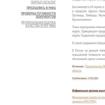
ПОРТАЛ ГОСУСЛУГ
Как минимум в 64 парках в
ПРЕДЗАПИСЬ В МФЦ
в городских округах: Бала
ПРОВЕРКА ГОТОВНОСТИ
Луховицы, Люберцы, Мытищ
ДОКУМЕНТОВ
Кразнознаменск.
РЕГИОНАЛЬНАЯ ОЦЕНКА
КАЧЕСТВА УСЛУГ МФЦ
Также мероприятия отменил
округе, Одинцовском город
округе, Талдомском городск
В случае ухудшения ситуаци
В России на данный моме
повышенной готовности из
обстановкой, нужно самоизо
Источник:
Правительство М
области
Опубликовано:
17.03.2020
Информация органов влас
Федеральная служба по тру
занятости (РОСТРУД)