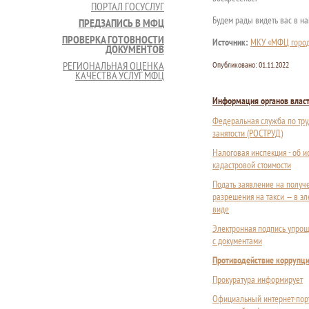
ПОРТАЛ ГОСУСЛУГ
Будем рады видеть вас в н
ПРЕДЗАПИСЬ В МФЦ
ПРОВЕРКА ГОТОВНОСТИ
Источник:
МКУ «МФЦ горо
ДОКУМЕНТОВ
РЕГИОНАЛЬНАЯ ОЦЕНКА
Опубликовано:
01.11.2022
КАЧЕСТВА УСЛУГ МФЦ
Информация органов влас
Федеральная служба по тру
занятости (РОСТРУД)
Налоговая инспекция - об 
кадастровой стоимости
Подать заявление на получ
разрешения на такси — в э
виде
Электронная подпись упрощ
с документами
Противодействие коррупц
Прокуратура информирует
Официальный интернет-пор