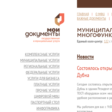
ГЛАВНАЯ
|
О МФЦ
|
ВАЖНЫЕ ДОКУМЕНТЫ
МУНИЦИПАЛ
МНОГОФУНК
Единый колл-центр:
122
с 
КОМПЛЕКСНЫЕ УСЛУГИ
Новости
МУНИЦИПАЛЬНЫЕ УСЛУГИ
РЕГИОНАЛЬНЫЕ УСЛУГИ
Состоялось откр
ФЕДЕРАЛЬНЫЕ УСЛУГИ
Дубна
УСЛУГИ ДЛЯ БИЗНЕСА
ПЛАТНЫЕ УСЛУГИ
Сегодня состоялось открыт
Дубны в здании Резидент оте
ПРОЧИЕ УСЛУГИ
ТОСП оборудован всем нео
ЦИФРОВОЙ МФЦ
удобное расположение в ра
ПАСПОРТНЫЙ СТОЛ
Мы работаем для вас с 9:0
ИНФОГРАФИКА
воскресенье.