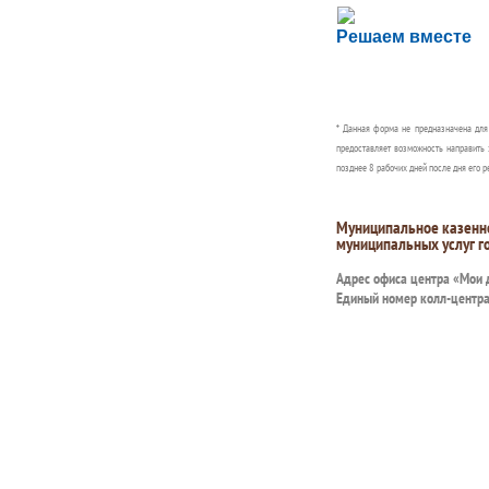
Сложности с пол
Решаем вместе
Сообщите об этом
* Данная форма не предназначена дл
предоставляет возможность направить 
позднее 8 рабочих дней после дня его р
Муниципальное казенн
муниципальных услуг г
Адрес офиса центра «Мои
Единый номер колл-центр