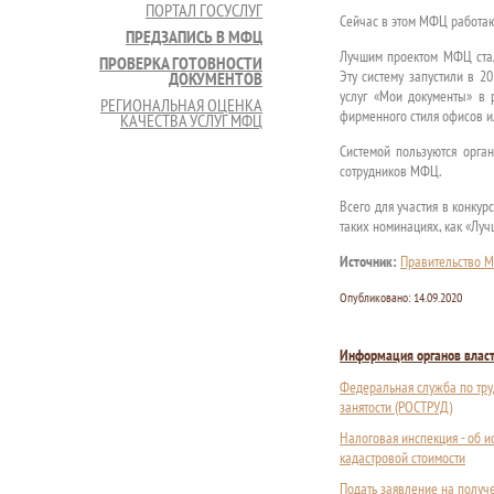
ПОРТАЛ ГОСУСЛУГ
Сейчас в этом МФЦ работают
ПРЕДЗАПИСЬ В МФЦ
Лучшим проектом МФЦ стал
ПРОВЕРКА ГОТОВНОСТИ
Эту систему запустили в 2
ДОКУМЕНТОВ
услуг «Мои документы» в 
РЕГИОНАЛЬНАЯ ОЦЕНКА
фирменного стиля офисов ил
КАЧЕСТВА УСЛУГ МФЦ
Системой пользуются орга
сотрудников МФЦ.
Всего для участия в конку
таких номинациях, как «Л
Источник:
Правительство М
Опубликовано:
14.09.2020
Информация органов влас
Федеральная служба по тру
занятости (РОСТРУД)
Налоговая инспекция - об 
кадастровой стоимости
Подать заявление на получ