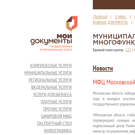
ГЛАВНАЯ
|
О МФЦ
|
ВАЖНЫЕ ДОКУМЕНТЫ
МУНИЦИПАЛ
МНОГОФУНК
Единый колл-центр:
122
с 
КОМПЛЕКСНЫЕ УСЛУГИ
Новости
МУНИЦИПАЛЬНЫЕ УСЛУГИ
РЕГИОНАЛЬНЫЕ УСЛУГИ
МФЦ Московской 
ФЕДЕРАЛЬНЫЕ УСЛУГИ
Московская область побед
УСЛУГИ ДЛЯ БИЗНЕСА
года, в конкурсе участв
ПЛАТНЫЕ УСЛУГИ
государственного управлен
ПРОЧИЕ УСЛУГИ
«Московская область стаб
ЦИФРОВОЙ МФЦ
подтверждают позиции на
ПАСПОРТНЫЙ СТОЛ
подмосковный центр Рамен
ИНФОГРАФИКА
министр госуправления, ин