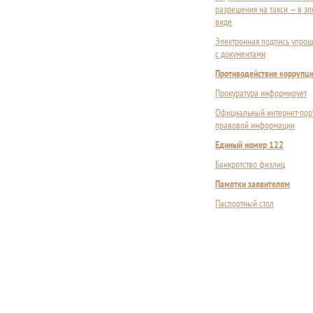
разрешения на такси — в э
виде
Электронная подпись упрощ
с документами
Противодействие коррупц
Прокуратура информирует
Официальный интернет-пор
правовой информации
Единый номер 122
Банкротство физлиц
Памятки заявителям
Паспортный стол