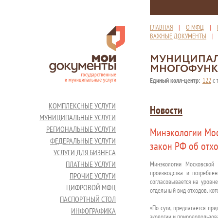
ГЛАВНАЯ
|
О МФЦ
|
ВАЖНЫЕ ДОКУМЕНТЫ
МУНИЦИПАЛ
МНОГОФУНК
Единый колл-центр:
122
с 
КОМПЛЕКСНЫЕ УСЛУГИ
Новости
МУНИЦИПАЛЬНЫЕ УСЛУГИ
РЕГИОНАЛЬНЫЕ УСЛУГИ
Минэкологии Мос
ФЕДЕРАЛЬНЫЕ УСЛУГИ
закон РФ об отх
УСЛУГИ ДЛЯ БИЗНЕСА
ПЛАТНЫЕ УСЛУГИ
Минэкологии Московской
производства и потреблен
ПРОЧИЕ УСЛУГИ
согласовывается на уровне
ЦИФРОВОЙ МФЦ
отдельный вид отходов, ко
ПАСПОРТНЫЙ СТОЛ
«По сути, предлагается при
ИНФОГРАФИКА
экологии и природопользов