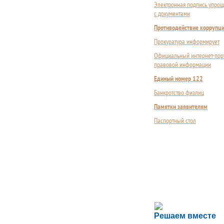
Электронная подпись упрощ
с документами
Противодействие коррупц
Прокуратура информирует
Официальный интернет-пор
правовой информации
Единый номер 122
Банкротство физлиц
Памятки заявителям
Паспортный стол
Сложности с пол
Решаем вместе
Сообщите об этом