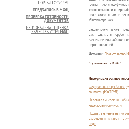
ПОРТАЛ ГОСУСЛУГ
грунты – это специфически
ПРЕДЗАПИСЬ В МФЦ
транспортировки и перерабо
вид отходов, и нам не реши
ПРОВЕРКА ГОТОВНОСТИ
«Чистая страна»».
ДОКУМЕНТОВ
РЕГИОНАЛЬНАЯ ОЦЕНКА
Законопроект также пред
КАЧЕСТВА УСЛУГ МФЦ
растительные и порубочн
дачниками или собственни
черте поселений.
Источник:
Правительство М
Опубликовано:
25.11.2022
Информация органов влас
Федеральная служба по тру
занятости (РОСТРУД)
Налоговая инспекция - об 
кадастровой стоимости
Подать заявление на получ
разрешения на такси — в э
виде