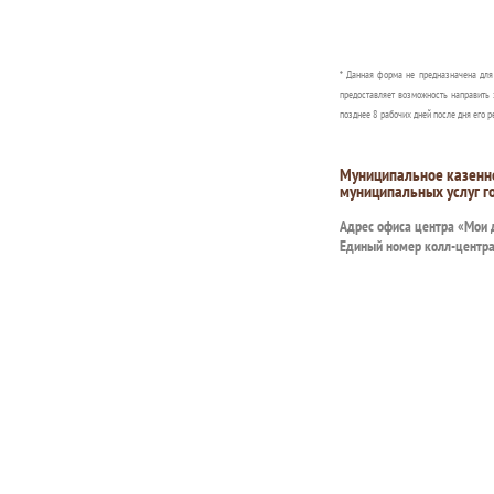
* Данная форма не предназначена дл
предоставляет возможность направить 
позднее 8 рабочих дней после дня его р
Муниципальное казенн
муниципальных услуг г
Адрес офиса центра «Мои
Единый номер колл-центр