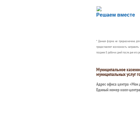
Сложности с пол
Решаем вместе
Сообщите об этом
* Данная форма не предназначена дл
предоставляет возможность направить 
позднее 8 рабочих дней после дня его р
Муниципальное казенн
муниципальных услуг г
Адрес офиса центра «Мои
Единый номер колл-центр