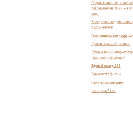
Подать заявление на получ
разрешения на такси — в э
виде
Электронная подпись упрощ
с документами
Противодействие коррупц
Прокуратура информирует
Официальный интернет-пор
правовой информации
Единый номер 122
Банкротство физлиц
Памятки заявителям
Паспортный стол