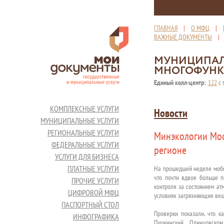
ГЛАВНАЯ
|
О МФЦ
|
ВАЖНЫЕ ДОКУМЕНТЫ
МУНИЦИПАЛ
МНОГОФУНК
Единый колл-центр:
122
с 
КОМПЛЕКСНЫЕ УСЛУГИ
Новости
МУНИЦИПАЛЬНЫЕ УСЛУГИ
РЕГИОНАЛЬНЫЕ УСЛУГИ
Минэкологии Мос
ФЕДЕРАЛЬНЫЕ УСЛУГИ
регионе
УСЛУГИ ДЛЯ БИЗНЕСА
ПЛАТНЫЕ УСЛУГИ
На прошедшей неделе моби
что почти вдвое больше п
ПРОЧИЕ УСЛУГИ
контроля за состоянием ат
ЦИФРОВОЙ МФЦ
условиях загрязняющие вещ
ПАСПОРТНЫЙ СТОЛ
Проверки показали, что к
ИНФОГРАФИКА
Пушкинский, Одинцовском