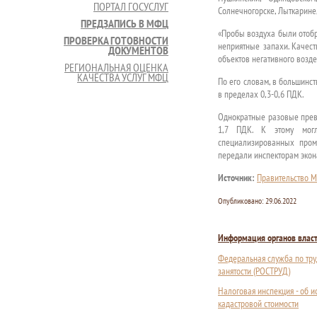
ПОРТАЛ ГОСУСЛУГ
Солнечногорске, Лыткарине
ПРЕДЗАПИСЬ В МФЦ
«Пробы воздуха были отобр
ПРОВЕРКА ГОТОВНОСТИ
неприятные запахи. Качес
ДОКУМЕНТОВ
объектов негативного возде
РЕГИОНАЛЬНАЯ ОЦЕНКА
КАЧЕСТВА УСЛУГ МФЦ
По его словам, в большин
в пределах 0,3-0,6 ПДК.
Однократные разовые прев
1,7 ПДК. К этому могл
специализированных пром
передали инспекторам экон
Источник:
Правительство М
Опубликовано:
29.06.2022
Информация органов влас
Федеральная служба по тру
занятости (РОСТРУД)
Налоговая инспекция - об 
кадастровой стоимости