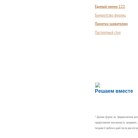
Единый номер 122
Банкротство физлиц
Памятки заявителям
Паспортный стол
Сложности с пол
Решаем вместе
Сообщите об этом
* Данная форма не предназначена дл
предоставляет возможность направить 
позднее 8 рабочих дней после дня его р