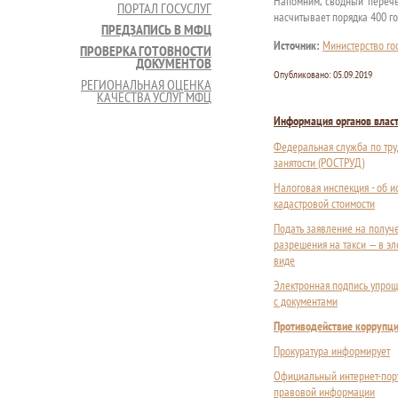
Напомним, сводный перече
ПОРТАЛ ГОСУСЛУГ
насчитывает порядка 400 го
ПРЕДЗАПИСЬ В МФЦ
Источник:
Министерство го
ПРОВЕРКА ГОТОВНОСТИ
ДОКУМЕНТОВ
Опубликовано:
05.09.2019
РЕГИОНАЛЬНАЯ ОЦЕНКА
КАЧЕСТВА УСЛУГ МФЦ
Информация органов влас
Федеральная служба по тру
занятости (РОСТРУД)
Налоговая инспекция - об 
кадастровой стоимости
Подать заявление на получ
разрешения на такси — в э
виде
Электронная подпись упрощ
с документами
Противодействие коррупц
Прокуратура информирует
Официальный интернет-пор
правовой информации