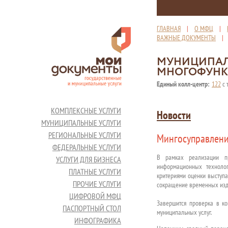
ГЛАВНАЯ
|
О МФЦ
|
ВАЖНЫЕ ДОКУМЕНТЫ
МУНИЦИПАЛ
МНОГОФУНК
Единый колл-центр:
122
с 
КОМПЛЕКСНЫЕ УСЛУГИ
Новости
МУНИЦИПАЛЬНЫЕ УСЛУГИ
РЕГИОНАЛЬНЫЕ УСЛУГИ
Мингосуправлени
ФЕДЕРАЛЬНЫЕ УСЛУГИ
В рамках реализации пр
УСЛУГИ ДЛЯ БИЗНЕСА
информационных технолог
ПЛАТНЫЕ УСЛУГИ
критериями оценки выступа
ПРОЧИЕ УСЛУГИ
сокращение временных изде
ЦИФРОВОЙ МФЦ
Завершится проверка в к
ПАСПОРТНЫЙ СТОЛ
муниципальных услуг.
ИНФОГРАФИКА