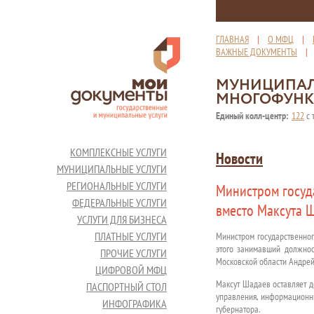
ГЛАВНАЯ
|
О МФЦ
|
ВАЖНЫЕ ДОКУМЕНТЫ
МУНИЦИПАЛ
МНОГОФУНК
Единый колл-центр:
122
с 
КОМПЛЕКСНЫЕ УСЛУГИ
Новости
МУНИЦИПАЛЬНЫЕ УСЛУГИ
РЕГИОНАЛЬНЫЕ УСЛУГИ
Министром госуд
ФЕДЕРАЛЬНЫЕ УСЛУГИ
вместо Максута 
УСЛУГИ ДЛЯ БИЗНЕСА
ПЛАТНЫЕ УСЛУГИ
Министром государственног
этого занимавший должнос
ПРОЧИЕ УСЛУГИ
Московской области Андрей
ЦИФРОВОЙ МФЦ
Максут Шадаев оставляет д
ПАСПОРТНЫЙ СТОЛ
управления, информационны
ИНФОГРАФИКА
губернатора.