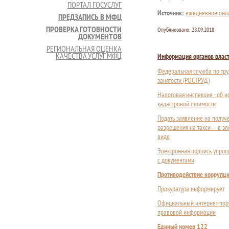
ПОРТАЛ ГОСУСЛУГ
Источник:
ежедневное онла
ПРЕДЗАПИСЬ В МФЦ
ПРОВЕРКА ГОТОВНОСТИ
Опубликовано:
28.09.2018
ДОКУМЕНТОВ
РЕГИОНАЛЬНАЯ ОЦЕНКА
КАЧЕСТВА УСЛУГ МФЦ
Информация органов влас
Федеральная служба по тру
занятости (РОСТРУД)
Налоговая инспекция - об 
кадастровой стоимости
Подать заявление на получ
разрешения на такси — в э
виде
Электронная подпись упрощ
с документами
Противодействие коррупц
Прокуратура информирует
Официальный интернет-пор
правовой информации
Единый номер 122