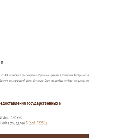
пособия?
ме
 59-ФЗ «О порядке рассмотрения обращений граждан Российской Федерации» и
диного окна цифровой обратной связи». Ответ на сообщение будет направлен не
едоставления государственных и
. Дубна, 141980
й области, далее
3 (доб. 52251)