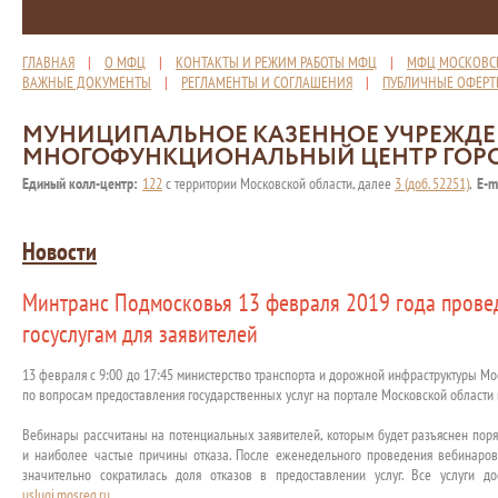
ГЛАВНАЯ
|
О МФЦ
|
КОНТАКТЫ И РЕЖИМ РАБОТЫ МФЦ
|
МФЦ МОСКОВС
ВАЖНЫЕ ДОКУМЕНТЫ
|
РЕГЛАМЕНТЫ И СОГЛАШЕНИЯ
|
ПУБЛИЧНЫЕ ОФЕР
МУНИЦИПАЛЬНОЕ КАЗЕННОЕ УЧРЕЖД
МНОГОФУНКЦИОНАЛЬНЫЙ ЦЕНТР ГОР
Единый колл-центр:
122
с территории Московской области, далее
3 (доб. 52251)
,
E-m
Новости
Минтранс Подмосковья 13 февраля 2019 года прове
госуслугам для заявителей
13 февраля с 9:00 до 17:45 министерство транспорта и дорожной инфраструктуры М
по вопросам предоставления государственных услуг на портале Московской области 
Вебинары рассчитаны на потенциальных заявителей, которым будет разъяснен поря
и наиболее частые причины отказа. После еженедельного проведения вебинаров
значительно сократилась доля отказов в предоставлении услуг. Все услуги д
uslugi.mosreg.ru
.