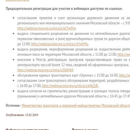
Предварительная регистрация для участия в вебинарах доступна по ссылкам.
согласование проектов и схем организации дорожного движения на ав
регионального или межмуниципального значения Московской области – с 9:00
http://webinar.mosreg.ru/mira/s/gCYwQm
.
выдача специального разрешения на движение по автомобильным дорогам
перевозки тяжеловесных и (или) крупногабаритных грузов по дорогам общег
до 12:00,
http://webinar.mosreg.ru/mira/s/ASnH9u
.
выдача разрешения, переоформление разрешения на осуществление деяте
легковым такси на территории Московской области, с 11:00 до 12:00,
http://w
внесение в Реестр действующих пропусков предоставляющих право на 
автотранспорта массой более 12 тонн, сведений об оформленных пропусках, с
http://webinar.mosreg.ru/mira/s/D6HIhf
.
обслуживание единых транспортных карт «Стрелка», с 15:00 до 16:00,
http://
согласование схем транспортного обслуживания территорий, разработанных
с 16:00 до 17:00,
http://webinar.mosreg.ru/mira/s/eVxZzR
.
выдача согласия на строительство, реконструкцию в границах полосы отво
(примыкание) к автомобильным дорогам Московской области, с 16:45 до 17:4
Источник:
Министерство транспорта и дорожной инфраструктуры Московской област
Опубликовано:
13.02.2019