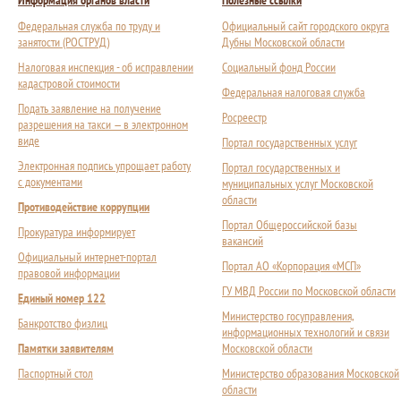
Информация органов власти
Полезные ссылки
Федеральная служба по труду и
Официальный сайт городского округа
занятости (РОСТРУД)
Дубны Московской области
Налоговая инспекция - об исправлении
Социальный фонд России
кадастровой стоимости
Федеральная налоговая служба
Подать заявление на получение
Росреестр
разрешения на такси — в электронном
виде
Портал государственных услуг
Электронная подпись упрощает работу
Портал государственных и
с документами
муниципальных услуг Московской
области
Противодействие коррупции
Портал Общероссийской базы
Прокуратура информирует
вакансий
Официальный интернет-портал
Портал АО «Корпорация «МСП»
правовой информации
ГУ МВД России по Московской области
Единый номер 122
Министерство госуправления,
Банкротство физлиц
информационных технологий и связи
Памятки заявителям
Московской области
Паспортный стол
Министерство образования Московской
области