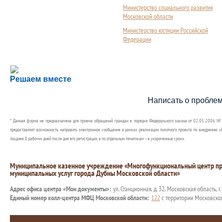
Министерство социального развития
Московской области
Министерство юстиции Российской
Федерации
Сложности с получением социальной выплаты или 
Решаем вместе
Сообщите об этом
Написать о пробле
* Данная форма не предназначена для приема обращений граждан в порядке Федерального закона от 02.05.2006 №
предоставляет возможность направить электронное сообщение в рамках реализации пилотного проекта по внедрению «Е
позднее 8 рабочих дней после дня его регистрации, а по отдельным тематикам – в укороченные сроки.
Муниципальное казенное учреждение «Многофункциональный центр пр
муниципальных услуг города Дубны Московской области»
Адрес офиса центра «Мои документы»:
ул. Станционная, д. 32, Московская область, г
Единый номер колл-центра МФЦ Московской области:
122
с территории Московско