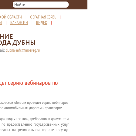
КОЙ ОБЛАСТИ
|
ОБРАТНАЯ СВЯЗЬ
|
ТЫ
|
ВАКАНСИИ
|
ВИДЕО
|
ЕНИЕ
ОДА ДУБНЫ
ail:
dubna-mfc@mosreg.ru
дет серию вебинаров по
осковской области проведет серию вебинаров
по автомобильным дорогам и транспорту.
док подачи заявок, требования к документам
 по предоставлению государственных услуг
оступны на региональном портале госуслуг