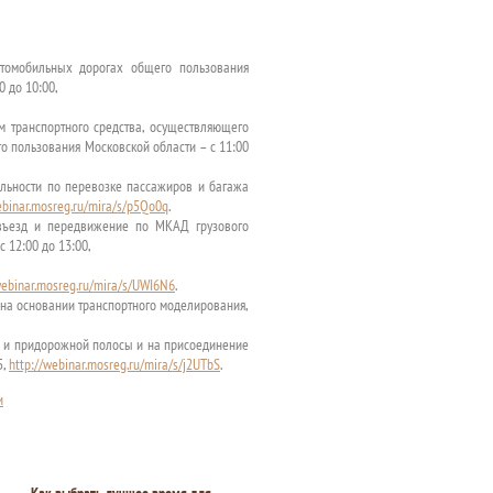
томобильных дорогах общего пользования
 до 10:00,
 транспортного средства, осуществляющего
о пользования Московской области – с 11:00
льности по перевозке пассажиров и багажа
ebinar.mosreg.ru/mira/s/p5Qo0q
.
въезд и передвижение по МКАД грузового
 12:00 до 13:00,
webinar.mosreg.ru/mira/s/UWI6N6
.
 на основании транспортного моделирования,
да и придорожной полосы и на присоединение
5,
http://webinar.mosreg.ru/mira/s/j2UTbS
.
и