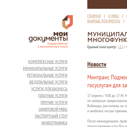
ГЛАВНАЯ
|
О МФЦ
|
ВАЖНЫЕ ДОКУМЕНТЫ
МУНИЦИПАЛ
МНОГОФУНК
Единый колл-центр:
122
с 
КОМПЛЕКСНЫЕ УСЛУГИ
Новости
МУНИЦИПАЛЬНЫЕ УСЛУГИ
РЕГИОНАЛЬНЫЕ УСЛУГИ
Минтранс Подмос
ФЕДЕРАЛЬНЫЕ УСЛУГИ
госуслугам для з
УСЛУГИ ДЛЯ БИЗНЕСА
ПЛАТНЫЕ УСЛУГИ
17 апреля с 9:00 до 17:45
по вопросам предоставлени
ПРОЧИЕ УСЛУГИ
Вебинары рассчитаны на по
ЦИФРОВОЙ МФЦ
и наиболее частые причины
ПАСПОРТНЫЙ СТОЛ
После еженедельного прове
ИНФОГРАФИКА
предоставлении услуг. Все 