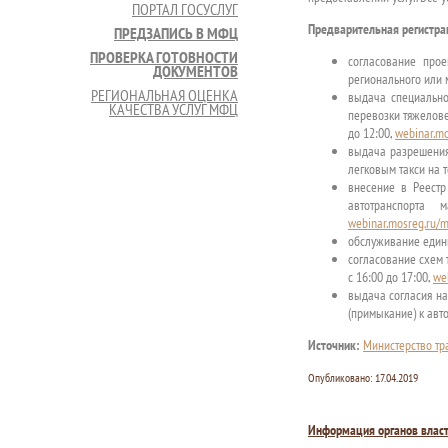
ПОРТАЛ ГОСУСЛУГ
Предварительная регистрац
ПРЕДЗАПИСЬ В МФЦ
ПРОВЕРКА ГОТОВНОСТИ
согласование про
ДОКУМЕНТОВ
регионального или 
РЕГИОНАЛЬНАЯ ОЦЕНКА
выдача специально
КАЧЕСТВА УСЛУГ МФЦ
перевозки тяжелове
до 12:00,
webinar.m
выдача разрешения
легковым такси на т
внесение в Реест
автотранспорта
webinar.mosreg.ru/m
обслуживание едины
согласование схем 
с 16:00 до 17:00,
we
выдача согласия на
(примыкание) к авт
Источник:
Министерство тр
Опубликовано:
17.04.2019
Информация органов влас