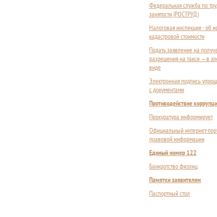
Федеральная служба по тру
занятости (РОСТРУД)
Налоговая инспекция - об 
кадастровой стоимости
Подать заявление на получ
разрешения на такси — в э
виде
Электронная подпись упрощ
с документами
Противодействие коррупц
Прокуратура информирует
Официальный интернет-пор
правовой информации
Единый номер 122
Банкротство физлиц
Памятки заявителям
Паспортный стол