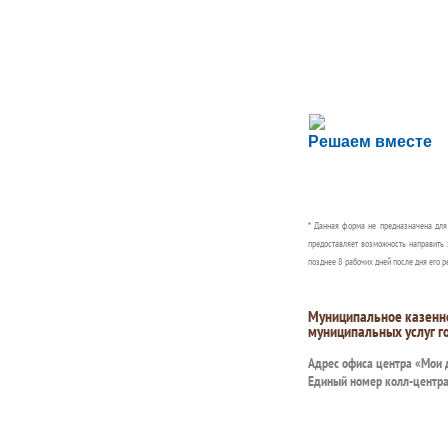
Сложности с пол
Решаем вместе
Сообщите об этом
* Данная форма не предназначена дл
предоставляет возможность направить 
позднее 8 рабочих дней после дня его р
Муниципальное казенн
муниципальных услуг г
Адрес офиса центра «Мои
Единый номер колл-центр