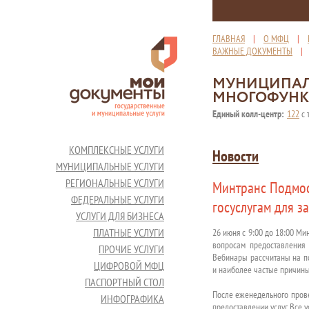
ГЛАВНАЯ
|
О МФЦ
|
ВАЖНЫЕ ДОКУМЕНТЫ
МУНИЦИПАЛ
МНОГОФУНК
Единый колл-центр:
122
с 
КОМПЛЕКСНЫЕ УСЛУГИ
Новости
МУНИЦИПАЛЬНЫЕ УСЛУГИ
РЕГИОНАЛЬНЫЕ УСЛУГИ
Минтранс Подмос
ФЕДЕРАЛЬНЫЕ УСЛУГИ
госуслугам для з
УСЛУГИ ДЛЯ БИЗНЕСА
ПЛАТНЫЕ УСЛУГИ
26 июня с 9:00 до 18:00 М
вопросам предоставления 
ПРОЧИЕ УСЛУГИ
Вебинары рассчитаны на по
ЦИФРОВОЙ МФЦ
и наиболее частые причины
ПАСПОРТНЫЙ СТОЛ
После еженедельного прове
ИНФОГРАФИКА
предоставлении услуг. Все 