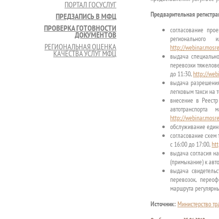
ПОРТАЛ ГОСУСЛУГ
Предварительная регистрац
ПРЕДЗАПИСЬ В МФЦ
ПРОВЕРКА ГОТОВНОСТИ
согласование про
ДОКУМЕНТОВ
регионального
РЕГИОНАЛЬНАЯ ОЦЕНКА
http://webinar.mosr
КАЧЕСТВА УСЛУГ МФЦ
выдача специально
перевозки тяжелове
до 11:30,
http://web
выдача разрешения
легковым такси на т
внесение в Реест
автотранспорта
http://webinar.mosr
обслуживание едины
согласование схем 
с 16:00 до 17:00,
ht
выдача согласия на
(примыкание) к авт
выдача свидетельс
перевозок, переоф
маршрута регулярны
Источник:
Министерство тр