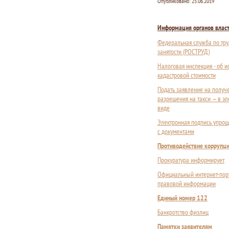
Опубликовано:
25.06.2019
Информация органов влас
Федеральная служба по тру
занятости (РОСТРУД)
Налоговая инспекция - об 
кадастровой стоимости
Подать заявление на получ
разрешения на такси — в э
виде
Электронная подпись упрощ
с документами
Противодействие коррупц
Прокуратура информирует
Официальный интернет-пор
правовой информации
Единый номер 122
Банкротство физлиц
Памятки заявителям