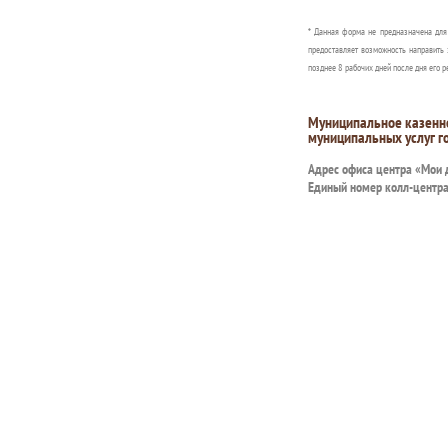
* Данная форма не предназначена дл
предоставляет возможность направить 
позднее 8 рабочих дней после дня его р
Муниципальное казенн
муниципальных услуг г
Адрес офиса центра «Мои
Единый номер колл-центр