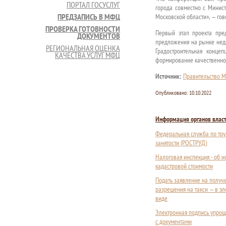
ПОРТАЛ ГОСУСЛУГ
города совместно с Минист
ПРЕДЗАПИСЬ В МФЦ
Московской области», — гов
ПРОВЕРКА ГОТОВНОСТИ
Первый этап проекта пред
ДОКУМЕНТОВ
предложения на рынке недв
РЕГИОНАЛЬНАЯ ОЦЕНКА
Градостроительная конце
КАЧЕСТВА УСЛУГ МФЦ
формирование качественно
Источник:
Правительство М
Опубликовано:
10.10.2022
Информация органов влас
Федеральная служба по тру
занятости (РОСТРУД)
Налоговая инспекция - об 
кадастровой стоимости
Подать заявление на получ
разрешения на такси — в э
виде
Электронная подпись упрощ
с документами