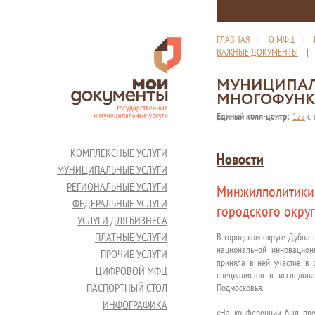
ГЛАВНАЯ
|
О МФЦ
|
ВАЖНЫЕ ДОКУМЕНТЫ
МУНИЦИПАЛ
МНОГОФУНК
Единый колл-центр:
122
с 
КОМПЛЕКСНЫЕ УСЛУГИ
Новости
МУНИЦИПАЛЬНЫЕ УСЛУГИ
РЕГИОНАЛЬНЫЕ УСЛУГИ
Минжилполитики 
ФЕДЕРАЛЬНЫЕ УСЛУГИ
городского окру
УСЛУГИ ДЛЯ БИЗНЕСА
ПЛАТНЫЕ УСЛУГИ
В городском округе Дубна
национальной инновацион
ПРОЧИЕ УСЛУГИ
приняла в ней участие в 
ЦИФРОВОЙ МФЦ
специалистов в исследов
ПАСПОРТНЫЙ СТОЛ
Подмосковья.
ИНФОГРАФИКА
«На конференции был пред