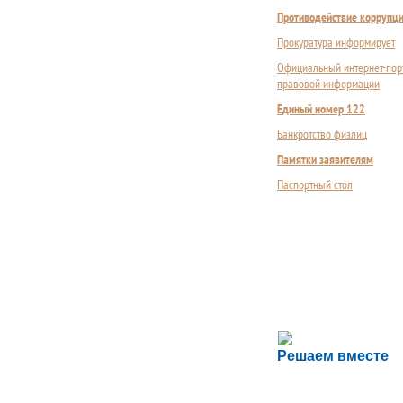
Противодействие коррупц
Прокуратура информирует
Официальный интернет-пор
правовой информации
Единый номер 122
Банкротство физлиц
Памятки заявителям
Паспортный стол
Сложности с пол
Решаем вместе
Сообщите об этом