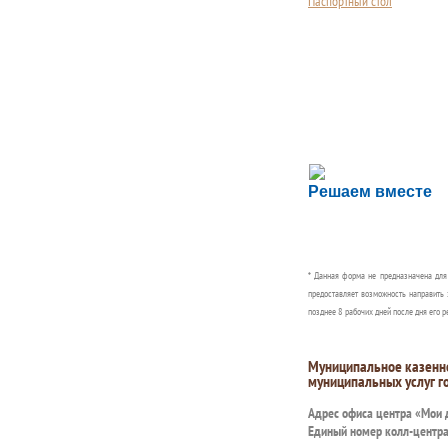
Паспортный стол
Сложности с пол
Решаем вместе
Сообщите об этом
* Данная форма не предназначена дл
предоставляет возможность направить 
позднее 8 рабочих дней после дня его р
Муниципальное казенн
муниципальных услуг г
Адрес офиса центра «Мои
Единый номер колл-центр