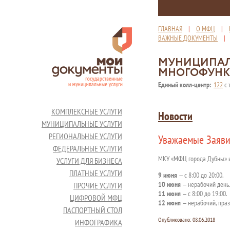
ГЛАВНАЯ
|
О МФЦ
|
ВАЖНЫЕ ДОКУМЕНТЫ
МУНИЦИПАЛ
МНОГОФУНК
Единый колл-центр:
122
с 
КОМПЛЕКСНЫЕ УСЛУГИ
Новости
МУНИЦИПАЛЬНЫЕ УСЛУГИ
РЕГИОНАЛЬНЫЕ УСЛУГИ
Уважаемые Заяви
ФЕДЕРАЛЬНЫЕ УСЛУГИ
МКУ «МФЦ города Дубны» 
УСЛУГИ ДЛЯ БИЗНЕСА
ПЛАТНЫЕ УСЛУГИ
9 июня
— с 8:00 до 20:00.
10 июня
— нерабочий день.
ПРОЧИЕ УСЛУГИ
11 июня
— с 8:00 до 19:00.
ЦИФРОВОЙ МФЦ
12 июня
— нерабочий, праз
ПАСПОРТНЫЙ СТОЛ
Опубликовано:
08.06.2018
ИНФОГРАФИКА