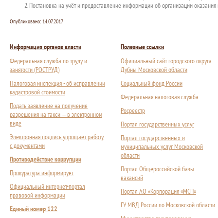
Постановка на учёт и предоставление информации об организации оказани
Опубликовано:
14.07.2017
Информация органов власти
Полезные ссылки
Федеральная служба по труду и
Официальный сайт городского округа
занятости (РОСТРУД)
Дубны Московской области
Налоговая инспекция - об исправлении
Социальный фонд России
кадастровой стоимости
Федеральная налоговая служба
Подать заявление на получение
Росреестр
разрешения на такси — в электронном
виде
Портал государственных услуг
Электронная подпись упрощает работу
Портал государственных и
с документами
муниципальных услуг Московской
области
Противодействие коррупции
Портал Общероссийской базы
Прокуратура информирует
вакансий
Официальный интернет-портал
Портал АО «Корпорация «МСП»
правовой информации
ГУ МВД России по Московской области
Единый номер 122