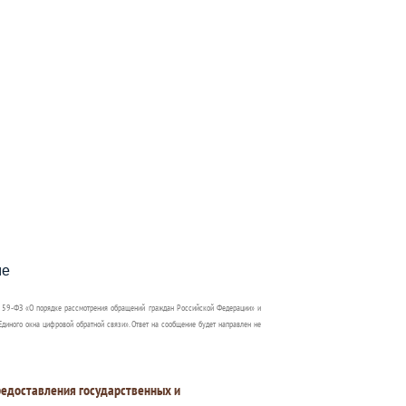
пособия?
ме
 59-ФЗ «О порядке рассмотрения обращений граждан Российской Федерации» и
диного окна цифровой обратной связи». Ответ на сообщение будет направлен не
едоставления государственных и