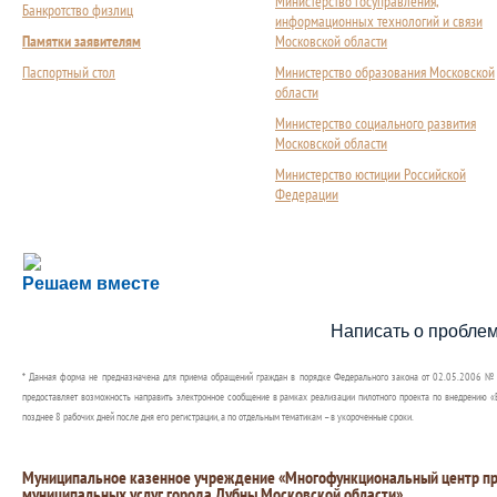
Министерство госуправления,
Банкротство физлиц
информационных технологий и связи
Памятки заявителям
Московской области
Паспортный стол
Министерство образования Московской
области
Министерство социального развития
Московской области
Министерство юстиции Российской
Федерации
Сложности с получением социальной выплаты или 
Решаем вместе
Сообщите об этом
Написать о пробле
* Данная форма не предназначена для приема обращений граждан в порядке Федерального закона от 02.05.2006 №
предоставляет возможность направить электронное сообщение в рамках реализации пилотного проекта по внедрению «Е
позднее 8 рабочих дней после дня его регистрации, а по отдельным тематикам – в укороченные сроки.
Муниципальное казенное учреждение «Многофункциональный центр пр
муниципальных услуг города Дубны Московской области»