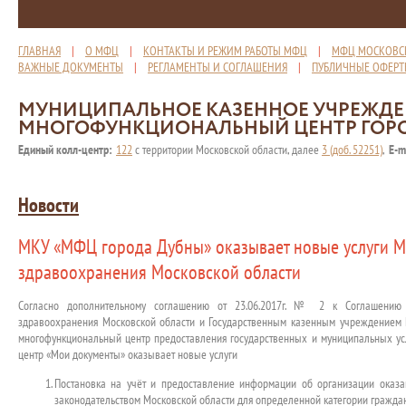
ГЛАВНАЯ
|
О МФЦ
|
КОНТАКТЫ И РЕЖИМ РАБОТЫ МФЦ
|
МФЦ МОСКОВС
ВАЖНЫЕ ДОКУМЕНТЫ
|
РЕГЛАМЕНТЫ И СОГЛАШЕНИЯ
|
ПУБЛИЧНЫЕ ОФЕР
МУНИЦИПАЛЬНОЕ КАЗЕННОЕ УЧРЕЖД
МНОГОФУНКЦИОНАЛЬНЫЙ ЦЕНТР ГОР
Единый колл-центр:
122
с территории Московской области, далее
3 (доб. 52251)
,
E-m
Новости
МКУ «МФЦ города Дубны» оказывает новые услуги М
здравоохранения Московской области
Согласно дополнительному соглашению от 23.06.2017г. № 2 к Соглашению
здравоохранения Московской области и Государственным казенным учреждением 
многофункциональный центр предоставления государственных и муниципальных услу
центр «Мои документы» оказывает новые услуги
Постановка на учёт и предоставление информации об организации оказ
законодательством Московской области для определенной категории гражда