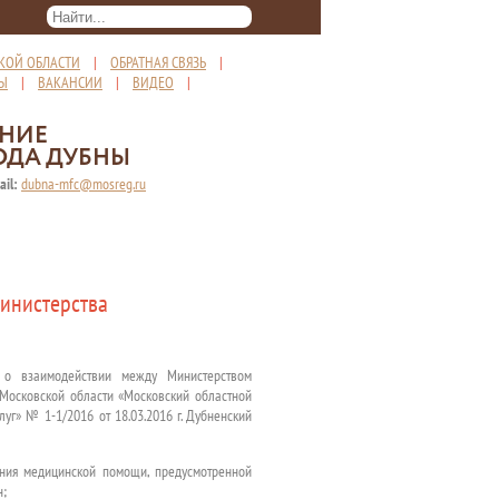
КОЙ ОБЛАСТИ
|
ОБРАТНАЯ СВЯЗЬ
|
ТЫ
|
ВАКАНСИИ
|
ВИДЕО
|
ЕНИЕ
ОДА ДУБНЫ
ail:
dubna-mfc@mosreg.ru
инистерства
 о взаимодействии между Министерством
Московской области «Московский областной
г» № 1-1/2016 от 18.03.2016 г. Дубненский
ания медицинской помощи, предусмотренной
н;