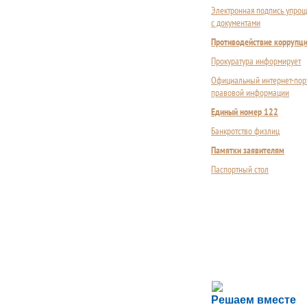
Электронная подпись упрощ
с документами
Противодействие коррупц
Прокуратура информирует
Официальный интернет-пор
правовой информации
Единый номер 122
Банкротство физлиц
Памятки заявителям
Паспортный стол
Сложности с пол
Решаем вместе
Сообщите об этом