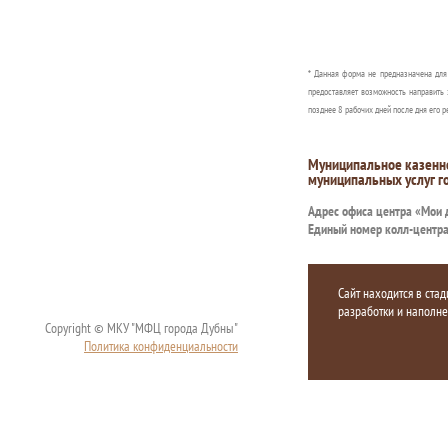
* Данная форма не предназначена дл
предоставляет возможность направить 
позднее 8 рабочих дней после дня его р
Муниципальное казенн
муниципальных услуг г
Адрес офиса центра «Мои
Единый номер колл-центр
Сайт находится в стад
разработки и наполн
Copyright © МКУ "МФЦ города Дубны"
Политика конфиденциальности