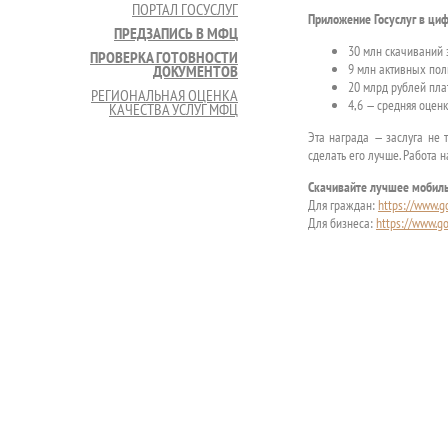
ПОРТАЛ ГОСУСЛУГ
Приложение Госуслуг в ци
ПРЕДЗАПИСЬ В МФЦ
30 млн скачиваний 
ПРОВЕРКА ГОТОВНОСТИ
9 млн активных пол
ДОКУМЕНТОВ
20 млрд рублей пла
РЕГИОНАЛЬНАЯ ОЦЕНКА
4,6 — средняя оценк
КАЧЕСТВА УСЛУГ МФЦ
Эта награда — заслуга не 
сделать его лучше. Работа 
Скачивайте лучшее мобиль
Для граждан:
https://www.g
Для бизнеса:
https://www.go