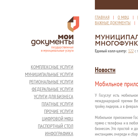
ГЛАВНАЯ
|
О МФЦ
|
ВАЖНЫЕ ДОКУМЕНТЫ
МУНИЦИПАЛ
МНОГОФУНК
Единый колл-центр:
122
с 
КОМПЛЕКСНЫЕ УСЛУГИ
Новости
МУНИЦИПАЛЬНЫЕ УСЛУГИ
РЕГИОНАЛЬНЫЕ УСЛУГИ
Мобильное прило
ФЕДЕРАЛЬНЫЕ УСЛУГИ
У Госуслуг есть мобильн
УСЛУГИ ДЛЯ БИЗНЕСА
международной премии Bes
ПЛАТНЫЕ УСЛУГИ
тройку лидеров, а в февра
ПРОЧИЕ УСЛУГИ
Мобильное приложение Госу
ЦИФРОВОЙ МФЦ
прямо с телефона и в любо
ПАСПОРТНЫЙ СТОЛ
бизнесом. Это простой и д
ИНФОГРАФИКА
инстанциям, очереди и сбор