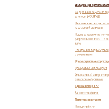
Информация органов влас
Федеральная служба по тру
занятости (РОСТРУД)
Налоговая инспекция - об 
кадастровой стоимости
Подать заявление на получ
разрешения на такси — в э
виде
Электронная подпись упрощ
с документами
Противодействие коррупц
Прокуратура информирует
Официальный интернет-пор
правовой информации
Единый номер 122
Банкротство физлиц
Памятки заявителям
Паспортный стол