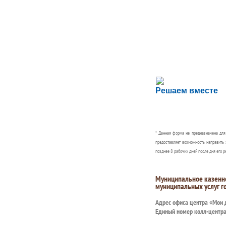
Сложности с пол
Решаем вместе
Сообщите об этом
* Данная форма не предназначена дл
предоставляет возможность направить 
позднее 8 рабочих дней после дня его р
Муниципальное казенн
муниципальных услуг г
Адрес офиса центра «Мои
Единый номер колл-центр