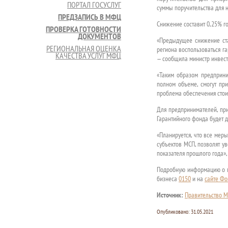
ПОРТАЛ ГОСУСЛУГ
суммы поручительства для н
ПРЕДЗАПИСЬ В МФЦ
Снижение составит 0,25% г
ПРОВЕРКА ГОТОВНОСТИ
ДОКУМЕНТОВ
«Предыдущее снижение ста
РЕГИОНАЛЬНАЯ ОЦЕНКА
региона воспользоваться г
КАЧЕСТВА УСЛУГ МФЦ
— сообщила министр инвест
«Таким образом предприни
полном объеме, смогут пр
проблема обеспечения стоит
Для предпринимателей, при
Гарантийного фонда будет 
«Планируется, что все мер
субъектов МСП, позволят у
показателя прошлого года»
Подробную информацию о г
бизнеса
0150
и на
сайте Фо
Источник:
Правительство М
Опубликовано:
31.05.2021