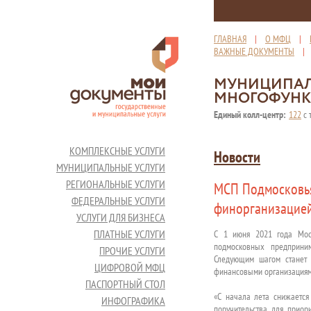
ГЛАВНАЯ
|
О МФЦ
|
ВАЖНЫЕ ДОКУМЕНТЫ
МУНИЦИПАЛ
МНОГОФУНК
Единый колл-центр:
122
с 
КОМПЛЕКСНЫЕ УСЛУГИ
Новости
МУНИЦИПАЛЬНЫЕ УСЛУГИ
РЕГИОНАЛЬНЫЕ УСЛУГИ
МСП Подмосковья
ФЕДЕРАЛЬНЫЕ УСЛУГИ
финорганизацие
УСЛУГИ ДЛЯ БИЗНЕСА
ПЛАТНЫЕ УСЛУГИ
C 1 июня 2021 года Мос
подмосковных предприним
ПРОЧИЕ УСЛУГИ
Следующим шагом станет 
ЦИФРОВОЙ МФЦ
финансовыми организациями
ПАСПОРТНЫЙ СТОЛ
«С начала лета снижается
ИНФОГРАФИКА
поручительства для приор