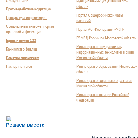
с документами
муниципальных услуг Московской
области
Противодействие коррупции
Портал Общероссийской базы
Прокуратура информирует
вакансий
Официальный интернет-портал
Портал АО «Корпорация «МСП»
правовой информации
ГУ МВД России по Московской области
Единый номер 122
Министерство госуправления,
Банкротство физлиц
информационных технологий и связи
Памятки заявителям
Московской области
Паспортный стол
Министерство образования Московской
области
Министерство социального развития
Московской области
Министерство юстиции Российской
Федерации
Сложности с получением социальной выплаты или 
Решаем вместе
Сообщите об этом