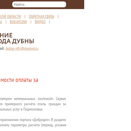
КОЙ ОБЛАСТИ
|
ОБРАТНАЯ СВЯЗЬ
|
ТЫ
|
ВАКАНСИИ
|
ВИДЕО
|
ЕНИЕ
ОДА ДУБНЫ
ail:
dubna-mfc@mosreg.ru
мости оплаты за
лятором коммунальных платежей». Сервис
я примерного расчёта платы граждан за
нальных услуг в Подмосковье.
м приложении портала «Добродел». В разделе
лнить параметры расчёта (период, условия