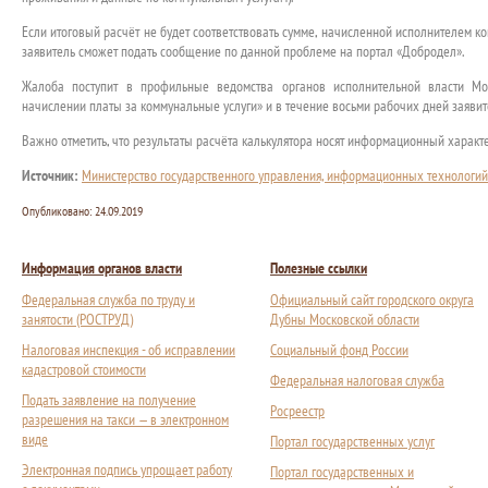
Если итоговый расчёт не будет соответствовать сумме, начисленной исполнителем к
заявитель сможет подать сообщение по данной проблеме на портал «Добродел».
Жалоба поступит в профильные ведомства органов исполнительной власти Мо
начислении платы за коммунальные услуги» и в течение восьми рабочих дней заявите
Важно отметить, что результаты расчёта калькулятора носят информационный характ
Источник:
Министерство государственного управления, информационных технологий
Опубликовано:
24.09.2019
Информация органов власти
Полезные ссылки
Федеральная служба по труду и
Официальный сайт городского округа
занятости (РОСТРУД)
Дубны Московской области
Налоговая инспекция - об исправлении
Социальный фонд России
кадастровой стоимости
Федеральная налоговая служба
Подать заявление на получение
Росреестр
разрешения на такси — в электронном
виде
Портал государственных услуг
Электронная подпись упрощает работу
Портал государственных и