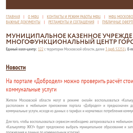
ГЛАВНАЯ
|
О МФЦ
|
КОНТАКТЫ И РЕЖИМ РАБОТЫ МФЦ
|
МФЦ МОСКОВС
ВАЖНЫЕ ДОКУМЕНТЫ
|
РЕГЛАМЕНТЫ И СОГЛАШЕНИЯ
|
ПУБЛИЧНЫЕ ОФЕР
МУНИЦИПАЛЬНОЕ КАЗЕННОЕ УЧРЕЖД
МНОГОФУНКЦИОНАЛЬНЫЙ ЦЕНТР ГОР
Единый колл-центр:
122
с территории Московской области, далее
3 (доб. 52251)
,
E-m
Новости
На портале «Добродел» можно проверить расчёт стои
коммунальные услуги
Жители Московской области могут в режиме онлайн воспользоваться «Кальку
расположен в мобильном приложении портала «Добродел» и предназначен дл
коммунальные услуги, исходя из данных о тарифах и нормативах потребления комму
Для того, чтобы воспользоваться сервисом необходимо авторизоваться в мобильно
«Калькулятор ЖКУ» будет предложено выбрать муниципальное образование и запо
проживания и данные по коммунальным услугам).