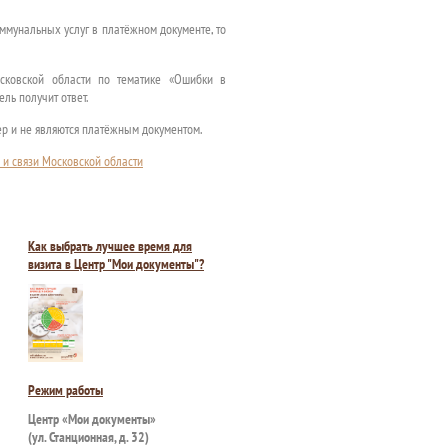
оммунальных услуг в платёжном документе, то
сковской области по тематике «Ошибки в
ль получит ответ.
ер и не являются платёжным документом.
 и связи Московской области
Как выбрать лучшее время для
визита в Центр "Мои документы"?
Режим работы
Центр «Мои документы»
(ул. Станционная, д. 32)