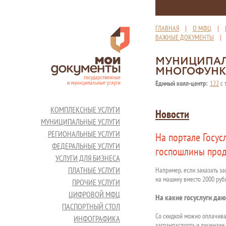
ГЛАВНАЯ
|
О МФЦ
|
ВАЖНЫЕ ДОКУМЕНТЫ
МУНИЦИПАЛ
МНОГОФУНК
Единый колл-центр:
122
с 
КОМПЛЕКСНЫЕ УСЛУГИ
Новости
МУНИЦИПАЛЬНЫЕ УСЛУГИ
РЕГИОНАЛЬНЫЕ УСЛУГИ
На портале Госус
ФЕДЕРАЛЬНЫЕ УСЛУГИ
госпошлины прод
УСЛУГИ ДЛЯ БИЗНЕСА
ПЛАТНЫЕ УСЛУГИ
Например, если заказать за
на машину вместо 2000 руб
ПРОЧИЕ УСЛУГИ
ЦИФРОВОЙ МФЦ
На какие госуслуги даю
ПАСПОРТНЫЙ СТОЛ
Со скидкой можно оплачива
ИНФОГРАФИКА
загранпаспорта и лицензии