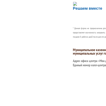
Сложности с пол
Решаем вместе
Сообщите об этом
* Данная форма не предназначена дл
предоставляет возможность направить 
позднее 8 рабочих дней после дня его р
Муниципальное казенн
муниципальных услуг г
Адрес офиса центра «Мои
Единый номер колл-центр