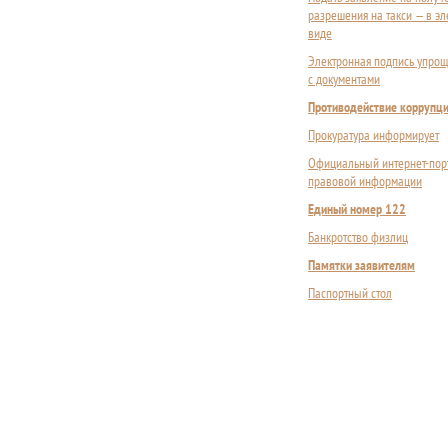
разрешения на такси — в э
виде
Электронная подпись упрощ
с документами
Противодействие коррупц
Прокуратура информирует
Официальный интернет-пор
правовой информации
Единый номер 122
Банкротство физлиц
Памятки заявителям
Паспортный стол