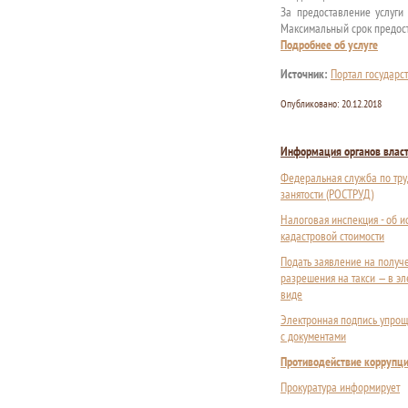
За предоставление услуги
Максимальный срок предост
Подробнее об услуге
Источник:
Портал государс
Опубликовано:
20.12.2018
Информация органов влас
Федеральная служба по тру
занятости (РОСТРУД)
Налоговая инспекция - об 
кадастровой стоимости
Подать заявление на получ
разрешения на такси — в э
виде
Электронная подпись упрощ
с документами
Противодействие коррупц
Прокуратура информирует