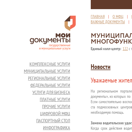
ГЛАВНАЯ
|
О МФЦ
|
ВАЖНЫЕ ДОКУМЕНТЫ
МУНИЦИПАЛ
МНОГОФУНК
Единый колл-центр:
122
с 
КОМПЛЕКСНЫЕ УСЛУГИ
Новости
МУНИЦИПАЛЬНЫЕ УСЛУГИ
РЕГИОНАЛЬНЫЕ УСЛУГИ
Уважаемые жител
ФЕДЕРАЛЬНЫЕ УСЛУГИ
На региональном портал
УСЛУГИ ДЛЯ БИЗНЕСА
документы», из которых по
ПЛАТНЫЕ УСЛУГИ
Если самостоятельно воспо
ПРОЧИЕ УСЛУГИ
ста подмосковных центров
необходимую помощь.
ЦИФРОВОЙ МФЦ
ПАСПОРТНЫЙ СТОЛ
Замена водительских удос
ИНФОГРАФИКА
Когда срок действия води