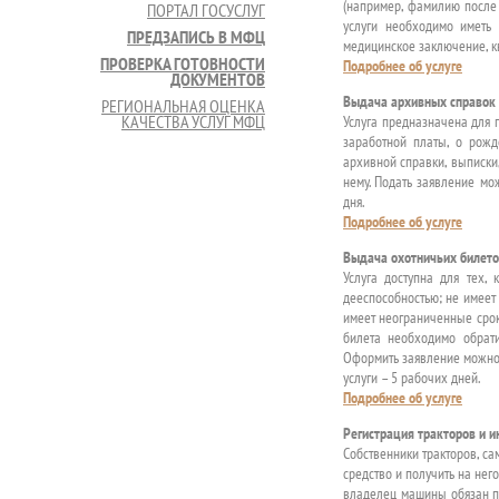
(например, фамилию после 
ПОРТАЛ ГОСУСЛУГ
услуги необходимо иметь 
ПРЕДЗАПИСЬ В МФЦ
медицинское заключение, к
ПРОВЕРКА ГОТОВНОСТИ
Подробнее об услуге
ДОКУМЕНТОВ
Выдача архивных справок
РЕГИОНАЛЬНАЯ ОЦЕНКА
КАЧЕСТВА УСЛУГ МФЦ
Услуга предназначена для 
заработной платы, о рожд
архивной справки, выписки,
нему. Подать заявление мо
дня.
Подробнее об услуге
Выдача охотничьих билет
Услуга доступна для тех,
дееспособностью; не имеет
имеет неограниченные срок
билета необходимо обрат
Оформить заявление можно 
услуги – 5 рабочих дней.
Подробнее об услуге
Регистрация тракторов и 
Собственники тракторов, с
средство и получить на нег
владелец машины обязан пр