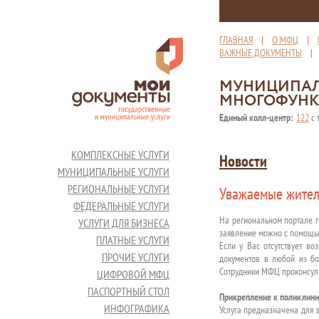
ГЛАВНАЯ
|
О МФЦ
|
ВАЖНЫЕ ДОКУМЕНТЫ
МУНИЦИПАЛ
МНОГОФУНК
Единый колл-центр:
122
с 
КОМПЛЕКСНЫЕ УСЛУГИ
Новости
МУНИЦИПАЛЬНЫЕ УСЛУГИ
РЕГИОНАЛЬНЫЕ УСЛУГИ
Уважаемые жител
ФЕДЕРАЛЬНЫЕ УСЛУГИ
На региональном портале г
УСЛУГИ ДЛЯ БИЗНЕСА
заявление можно с помощь
ПЛАТНЫЕ УСЛУГИ
Если у Вас отсутствует во
ПРОЧИЕ УСЛУГИ
документов в любой из бо
Сотрудники МФЦ проконсуль
ЦИФРОВОЙ МФЦ
ПАСПОРТНЫЙ СТОЛ
Прикрепление к поликлин
ИНФОГРАФИКА
Услуга предназначена для 