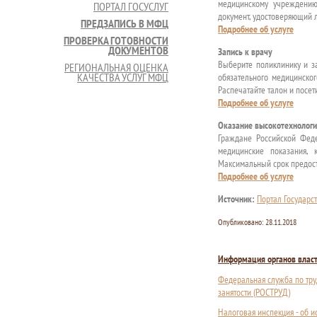
медицинскому учреждению
ПОРТАЛ ГОСУСЛУГ
документ, удостоверяющий л
ПРЕДЗАПИСЬ В МФЦ
Подробнее об услуге
ПРОВЕРКА ГОТОВНОСТИ
ДОКУМЕНТОВ
Запись к врачу
Выберите поликлинику и за
РЕГИОНАЛЬНАЯ ОЦЕНКА
КАЧЕСТВА УСЛУГ МФЦ
обязательного медицинско
Распечатайте талон и посе
Подробнее об услуге
Оказание высокотехнолог
Граждане Российской Фед
медицинские показания,
Максимальный срок предост
Подробнее об услуге
Источник:
Портал Государс
Опубликовано:
28.11.2018
Информация органов влас
Федеральная служба по тру
занятости (РОСТРУД)
Налоговая инспекция - об 