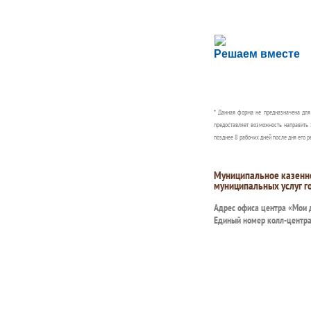
Сложности с пол
Решаем вместе
Сообщите об этом
* Данная форма не предназначена дл
предоставляет возможность направить 
позднее 8 рабочих дней после дня его р
Муниципальное казенн
муниципальных услуг г
Адрес офиса центра «Мои
Единый номер колл-центр