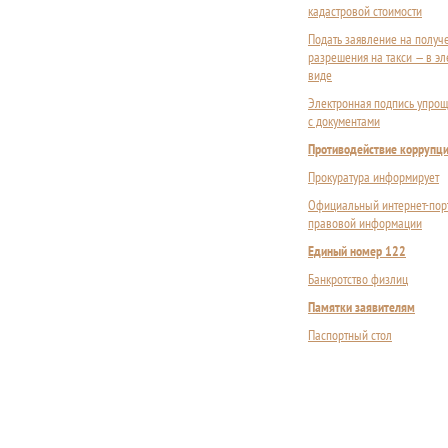
кадастровой стоимости
Подать заявление на получ
разрешения на такси — в э
виде
Электронная подпись упрощ
с документами
Противодействие коррупц
Прокуратура информирует
Официальный интернет-пор
правовой информации
Единый номер 122
Банкротство физлиц
Памятки заявителям
Паспортный стол