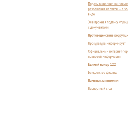
Подать заявление на получ
разрешения на такси — в э
виде
Электронная подпись упрощ
с документами
Противодействие коррупц
Прокуратура информирует
Официальный интернет-пор
правовой информации
Единый номер 122
Банкротство физлиц
Памятки заявителям
Паспортный стол