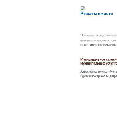
Сложности с пол
Решаем вместе
Сообщите об этом
* Данная форма не предназначена дл
предоставляет возможность направить 
позднее 8 рабочих дней после дня его р
Муниципальное казенн
муниципальных услуг г
Адрес офиса центра «Мои
Единый номер колл-центр