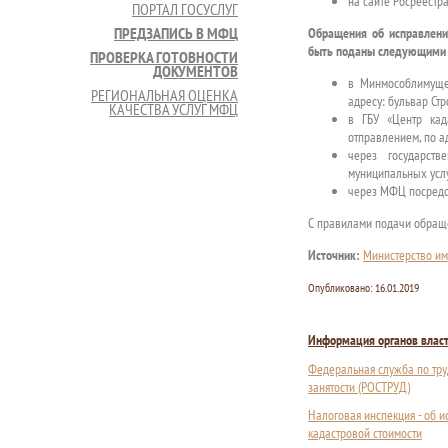
на сайте Росреестр
ПОРТАЛ ГОСУСЛУГ
ПРЕДЗАПИСЬ В МФЦ
Обращения об исправлени
быть поданы следующими 
ПРОВЕРКА ГОТОВНОСТИ
ДОКУМЕНТОВ
в Минмособлимуще
РЕГИОНАЛЬНАЯ ОЦЕНКА
адресу: бульвар Стро
КАЧЕСТВА УСЛУГ МФЦ
в ГБУ «Центр кад
отправлением, по адр
через государст
муниципальных услу
через МФЦ посредс
С правилами подачи обраще
Источник:
Министерство и
Опубликовано:
16.01.2019
Информация органов влас
Федеральная служба по тру
занятости (РОСТРУД)
Налоговая инспекция - об 
кадастровой стоимости