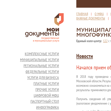
ГЛАВНАЯ
|
О МФЦ
|
ВАЖНЫЕ ДОКУМЕНТЫ
МУНИЦИПАЛ
МНОГОФУНК
Единый колл-центр:
122
с 
КОМПЛЕКСНЫЕ УСЛУГИ
Новости
МУНИЦИПАЛЬНЫЕ УСЛУГИ
РЕГИОНАЛЬНЫЕ УСЛУГИ
Начался прием о
ФЕДЕРАЛЬНЫЕ УСЛУГИ
В 2018 году проведена о
УСЛУГИ ДЛЯ БИЗНЕСА
Московской области. Резул
ПЛАТНЫЕ УСЛУГИ
возможно ознакомиться на 
ПРОЧИЕ УСЛУГИ
результаты применяются для
ЦИФРОВОЙ МФЦ
Получить сведения об ут
ПАСПОРТНЫЙ СТОЛ
(налоговое уведомление с у
ИНФОГРАФИКА