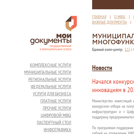
ГЛАВНАЯ
|
О МФЦ
|
ВАЖНЫЕ ДОКУМЕНТЫ
МУНИЦИПАЛ
МНОГОФУНК
Единый колл-центр:
122
с 
КОМПЛЕКСНЫЕ УСЛУГИ
Новости
МУНИЦИПАЛЬНЫЕ УСЛУГИ
РЕГИОНАЛЬНЫЕ УСЛУГИ
Начался конкурс
ФЕДЕРАЛЬНЫЕ УСЛУГИ
инновациям в 20
УСЛУГИ ДЛЯ БИЗНЕСА
ПЛАТНЫЕ УСЛУГИ
Министерство инвестиций 
конкурсном отборе на пол
ПРОЧИЕ УСЛУГИ
инфраструктура» и « Циф
ЦИФРОВОЙ МФЦ
поддержку предпринимателя
ПАСПОРТНЫЙ СТОЛ
По программам поддержки 
ИНФОГРАФИКА
рублей на проведение НИО