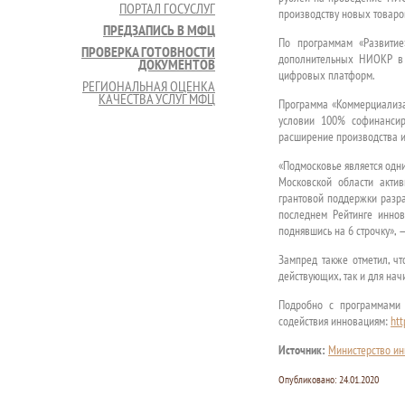
ПОРТАЛ ГОСУСЛУГ
производству новых товаров
ПРЕДЗАПИСЬ В МФЦ
По программам «Развитие
ПРОВЕРКА ГОТОВНОСТИ
дополнительных НИОКР в 
ДОКУМЕНТОВ
цифровых платформ.
РЕГИОНАЛЬНАЯ ОЦЕНКА
КАЧЕСТВА УСЛУГ МФЦ
Программа «Коммерциализа
условии 100% софинанси
расширение производства 
«Подмосковье является одн
Московской области акти
грантовой поддержки разра
последнем Рейтинге иннов
поднявшись на 6 строчку», 
Зампред также отметил, ч
действующих, так и для на
Подробно с программами 
содействия инновациям:
htt
Источник:
Министерство ин
Опубликовано:
24.01.2020