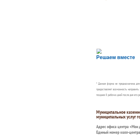
Сложности с пол
Решаем вместе
Сообщите об этом
* Данная форма не предназначена дл
предоставляет возможность направить 
позднее 8 рабочих дней после дня его р
Муниципальное казенн
муниципальных услуг г
Адрес офиса центра «Мои
Единый номер колл-центр