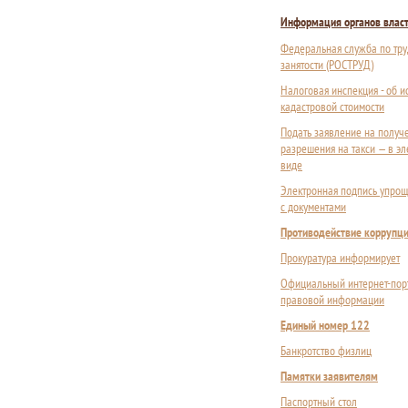
Информация органов влас
Федеральная служба по тру
занятости (РОСТРУД)
Налоговая инспекция - об 
кадастровой стоимости
Подать заявление на получ
разрешения на такси — в э
виде
Электронная подпись упрощ
с документами
Противодействие коррупц
Прокуратура информирует
Официальный интернет-пор
правовой информации
Единый номер 122
Банкротство физлиц
Памятки заявителям
Паспортный стол