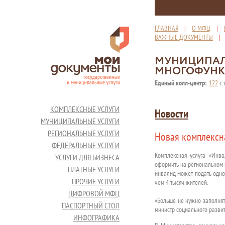
ГЛАВНАЯ
|
О МФЦ
|
ВАЖНЫЕ ДОКУМЕНТЫ
МУНИЦИПАЛ
МНОГОФУНК
Единый колл-центр:
122
с 
КОМПЛЕКСНЫЕ УСЛУГИ
Новости
МУНИЦИПАЛЬНЫЕ УСЛУГИ
РЕГИОНАЛЬНЫЕ УСЛУГИ
Новая комплексн
ФЕДЕРАЛЬНЫЕ УСЛУГИ
Комплексная услуга «Инв
УСЛУГИ ДЛЯ БИЗНЕСА
оформить на региональном
ПЛАТНЫЕ УСЛУГИ
инвалид может подать одно 
ПРОЧИЕ УСЛУГИ
чем 4 тысяч жителей.
ЦИФРОВОЙ МФЦ
«Больше не нужно заполня
ПАСПОРТНЫЙ СТОЛ
министр социального разви
ИНФОГРАФИКА