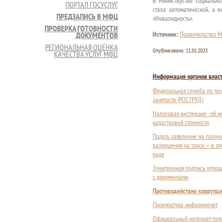
В Министерстве социально
ПОРТАЛ ГОСУСЛУГ
стала автоматической, а 
ПРЕДЗАПИСЬ В МФЦ
«Инвалидность».
ПРОВЕРКА ГОТОВНОСТИ
Источник:
Правительство М
ДОКУМЕНТОВ
РЕГИОНАЛЬНАЯ ОЦЕНКА
Опубликовано:
11.01.2023
КАЧЕСТВА УСЛУГ МФЦ
Информация органов влас
Федеральная служба по тру
занятости (РОСТРУД)
Налоговая инспекция - об 
кадастровой стоимости
Подать заявление на получ
разрешения на такси — в э
виде
Электронная подпись упрощ
с документами
Противодействие коррупц
Прокуратура информирует
Официальный интернет-пор