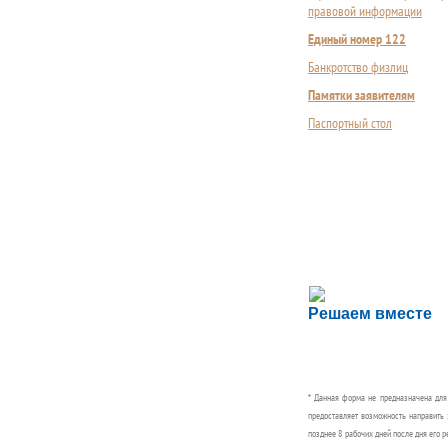
правовой информации
Единый номер 122
Банкротство физлиц
Памятки заявителям
Паспортный стол
Сложности с пол
Решаем вместе
Сообщите об этом
* Данная форма не предназначена дл
предоставляет возможность направить 
позднее 8 рабочих дней после дня его р