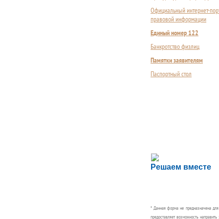
Официальный интернет-пор
правовой информации
Единый номер 122
Банкротство физлиц
Памятки заявителям
Паспортный стол
Сложности с пол
Решаем вместе
Сообщите об этом
* Данная форма не предназначена дл
предоставляет возможность направить 