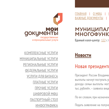
ГЛАВНАЯ
|
О МФЦ
|
ВАЖНЫЕ ДОКУМЕНТЫ
МУНИЦИПАЛ
МНОГОФУНК
Единый колл-центр:
122
с 
КОМПЛЕКСНЫЕ УСЛУГИ
Новости
МУНИЦИПАЛЬНЫЕ УСЛУГИ
РЕГИОНАЛЬНЫЕ УСЛУГИ
Новая президентс
ФЕДЕРАЛЬНЫЕ УСЛУГИ
Президент России Владими
УСЛУГИ ДЛЯ БИЗНЕСА
выплаты начнут поступать у
ПЛАТНЫЕ УСЛУГИ
дохода семьи выплаты могу
ПРОЧИЕ УСЛУГИ
тыс. рублей», – заявила ви
ЦИФРОВОЙ МФЦ
По ее словам, при назначе
ПАСПОРТНЫЙ СТОЛ
Подать заявление на получе
ИНФОГРАФИКА