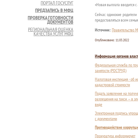
ПОРТАЛ ГОСУСЛУГ
«Новая выплата вводится с 
ПРЕДЗАПИСЬ В МФЦ
Сейчас одинокие родители 
ПРОВЕРКА ГОТОВНОСТИ
предоставляться всем семья
ДОКУМЕНТОВ
РЕГИОНАЛЬНАЯ ОЦЕНКА
Источник:
Правительство М
КАЧЕСТВА УСЛУГ МФЦ
Опубликовано:
11.03.2022
Информация органов влас
Федеральная служба по тру
занятости (РОСТРУД)
Налоговая инспекция - об 
кадастровой стоимости
Подать заявление на получ
разрешения на такси — в э
виде
Электронная подпись упрощ
с документами
Противодействие коррупц
Прокуратура информирует