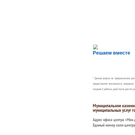
Сложности с пол
Решаем вместе
Сообщите об этом
* Данная форма не предназначена дл
предоставляет возможность направить 
позднее 8 рабочих дней после дня его р
Муниципальное казенн
муниципальных услуг г
Адрес офиса центра «Мои
Единый номер колл-центр