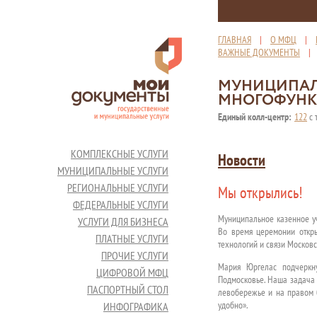
ГЛАВНАЯ
|
О МФЦ
|
ВАЖНЫЕ ДОКУМЕНТЫ
МУНИЦИПАЛ
МНОГОФУНК
Единый колл-центр:
122
с 
КОМПЛЕКСНЫЕ УСЛУГИ
Новости
МУНИЦИПАЛЬНЫЕ УСЛУГИ
РЕГИОНАЛЬНЫЕ УСЛУГИ
Мы открылись!
ФЕДЕРАЛЬНЫЕ УСЛУГИ
Муниципальное казенное у
УСЛУГИ ДЛЯ БИЗНЕСА
Во время церемонии откры
ПЛАТНЫЕ УСЛУГИ
технологий и связи Москов
ПРОЧИЕ УСЛУГИ
Мария Юргелас подчеркн
ЦИФРОВОЙ МФЦ
Подмосковье. Наша задача 
ПАСПОРТНЫЙ СТОЛ
левобережье и на правом б
удобно».
ИНФОГРАФИКА