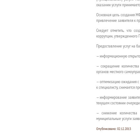
оказании услуги принимаетс
Основная цель создания МФ
привлечение заявителя к п
Следует отметить, что с
коррупции, утвержденного П
Предоставление услуг на б
— информационную открытос
— сокращение количества
органов местного самоупра
— оптимизацию ожидания с 
к специалисту, снимается 
— информирование заявител
текущем состоянии очереди 
— снижение количества 
муниципальные услуги заяв
Опубликовано:
02.12.2013