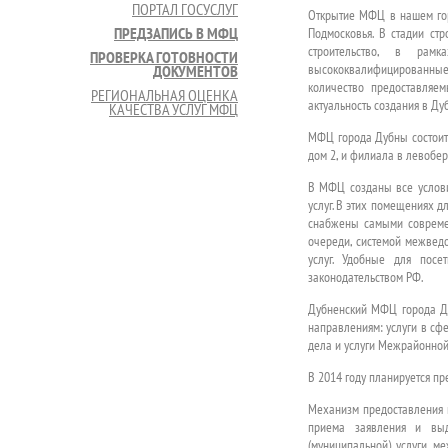
ПОРТАЛ ГОСУСЛУГ
Открытие МФЦ в нашем го
ПРЕДЗАПИСЬ В МФЦ
Подмосковья. В стадии ст
строительство, в рам
ПРОВЕРКА ГОТОВНОСТИ
высококвалифицированные 
ДОКУМЕНТОВ
количество предоставляе
РЕГИОНАЛЬНАЯ ОЦЕНКА
актуальность создания в Д
КАЧЕСТВА УСЛУГ МФЦ
МФЦ города Дубны состоит 
дом 2, и филиала в левобер
В МФЦ созданы все услови
услуг. В этих помещениях 
снабжены самыми современ
очереди, системой межведо
услуг. Удобные для посе
законодательством РФ.
Дубненский МФЦ города Ду
направлениям: услуги в сф
дела и услуги Межрайонно
В 2014 году планируется пре
Механизм предоставления 
приема заявления и выд
(муниципальной) услуги 