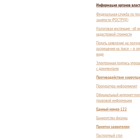
Информация органов влас
Федеральная служба по тру
занятости (РОСТРУД)
Налоговая инспекция - об 
кадастровой стоимости
Подать заявление на получ
разрешения на такси — в э
виде
Электронная подпись упрощ
с документами
Противодействие коррупц
Прокуратура информирует
Официальный интернет-пор
правовой информации
Единый номер 122
Банкротство физлиц
Памятки заявителям
Паспортный стол