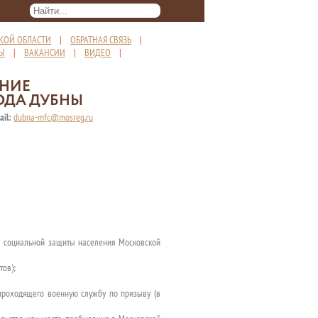
КОЙ ОБЛАСТИ
|
ОБРАТНАЯ СВЯЗЬ
|
ТЫ
|
ВАКАНСИИ
|
ВИДЕО
|
ЕНИЕ
ОДА ДУБНЫ
ail:
dubna-mfc@mosreg.ru
ва социальной защиты населения Московской
тов);
проходящего военную службу по призыву (в