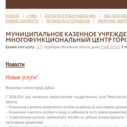
ГЛАВНАЯ
|
О МФЦ
|
КОНТАКТЫ И РЕЖИМ РАБОТЫ МФЦ
|
МФЦ МОСКОВС
ВАЖНЫЕ ДОКУМЕНТЫ
|
РЕГЛАМЕНТЫ И СОГЛАШЕНИЯ
|
ПУБЛИЧНЫЕ ОФЕР
МУНИЦИПАЛЬНОЕ КАЗЕННОЕ УЧРЕЖД
МНОГОФУНКЦИОНАЛЬНЫЙ ЦЕНТР ГОР
Единый колл-центр:
122
с территории Московской области, далее
3 (доб. 52251)
,
E-m
Новости
Новые услуги!
Уважаемые жители города Дубны!
С 30.06.2014 года начинается предоставление государственных услуг Министерст
области:
— Назначение и выплата ежемесячного пособия на ребенка (в части приема докумен
— Назначение и выплата пособия по уходу за ребенком (в части приема документов);
— Осуществление выплаты ежемесячного пособия на ребенка военнослужащего, 
части приема документов);