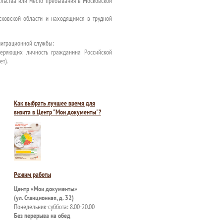
льства или место пребывания в Московской
ковской области и находящимся в трудной
 миграционной службы:
еряющих личность гражданина Российской
т).
Как выбрать лучшее время для
визита в Центр "Мои документы"?
Режим работы
Центр «Мои документы»
(ул. Станционная, д. 32)
Понедельник-суббота: 8.00-20.00
Без перерыва на обед