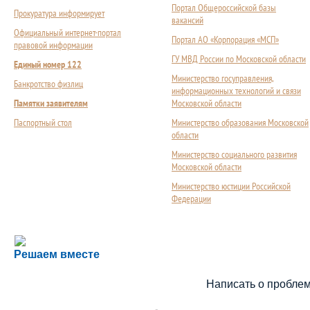
Портал Общероссийской базы
Прокуратура информирует
вакансий
Официальный интернет-портал
Портал АО «Корпорация «МСП»
правовой информации
ГУ МВД России по Московской области
Единый номер 122
Министерство госуправления,
Банкротство физлиц
информационных технологий и связи
Памятки заявителям
Московской области
Паспортный стол
Министерство образования Московской
области
Министерство социального развития
Московской области
Министерство юстиции Российской
Федерации
Сложности с получением социальной выплаты или 
Решаем вместе
Сообщите об этом
Написать о пробле