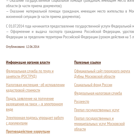
— Оказание государственной социальной помощи гражданам, имеющим место жите
области (в части приема документов);
— Оказание материальной помощи гражданам, имеющим место жительства в Мос
жизненной ситуации (в части приема документов).
С 01.07.2014 года начинается предоставление государственной услуги Федеральной
— Оформление и выдача паспорта гражданина Российской Федерации, удостов
Федерации за пределами территории Российской Федерации (сроком действия на 5 ле
Опубликовано:
12.06.2014
Информация органов власти
Полезные ссылки
Федеральная служба по труду и
Официальный сайт городского округа
занятости (РОСТРУД)
Дубны Московской области
Налоговая инспекция - об исправлении
Социальный фонд России
кадастровой стоимости
Федеральная налоговая служба
Подать заявление на получение
Росреестр
разрешения на такси — в электронном
виде
Портал государственных услуг
Электронная подпись упрощает работу
Портал государственных и
с документами
муниципальных услуг Московской
области
Противодействие коррупции