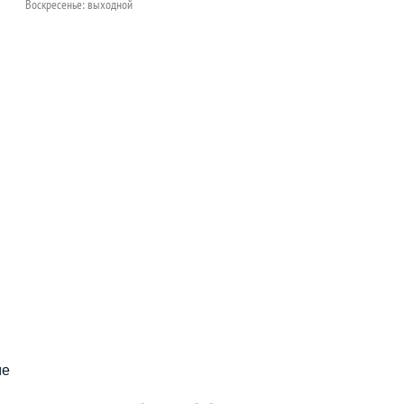
Воскресенье: выходной
пособия?
ме