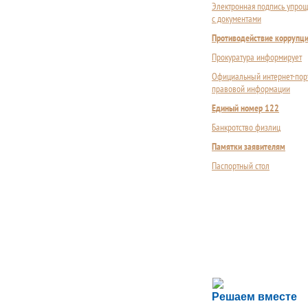
Электронная подпись упрощ
с документами
Противодействие коррупц
Прокуратура информирует
Официальный интернет-пор
правовой информации
Единый номер 122
Банкротство физлиц
Памятки заявителям
Паспортный стол
Сложности с пол
Решаем вместе
Сообщите об этом