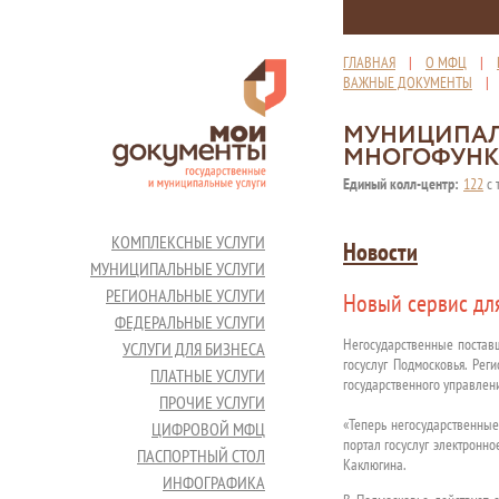
ГЛАВНАЯ
|
О МФЦ
|
ВАЖНЫЕ ДОКУМЕНТЫ
МУНИЦИПАЛ
МНОГОФУНК
Единый колл-центр:
122
с 
КОМПЛЕКСНЫЕ УСЛУГИ
Новости
МУНИЦИПАЛЬНЫЕ УСЛУГИ
РЕГИОНАЛЬНЫЕ УСЛУГИ
Новый сервис дл
ФЕДЕРАЛЬНЫЕ УСЛУГИ
Негосударственные постав
УСЛУГИ ДЛЯ БИЗНЕСА
госуслуг Подмосковья. Рег
ПЛАТНЫЕ УСЛУГИ
государственного управлен
ПРОЧИЕ УСЛУГИ
«Теперь негосударственные
ЦИФРОВОЙ МФЦ
портал госуслуг электронн
ПАСПОРТНЫЙ СТОЛ
Каклюгина.
ИНФОГРАФИКА