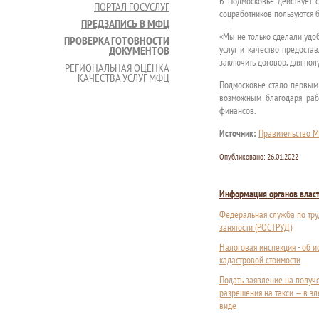
В Подмосковье действует 
ПОРТАЛ ГОСУСЛУГ
соцработников пользуются 
ПРЕДЗАПИСЬ В МФЦ
«Мы не только сделали удо
ПРОВЕРКА ГОТОВНОСТИ
услуг и качество предостав
ДОКУМЕНТОВ
заключить договор, для пол
РЕГИОНАЛЬНАЯ ОЦЕНКА
КАЧЕСТВА УСЛУГ МФЦ
Подмосковье стало первым 
возможным благодаря раб
финансов.
Источник:
Правительство М
Опубликовано:
26.01.2022
Информация органов влас
Федеральная служба по тру
занятости (РОСТРУД)
Налоговая инспекция - об 
кадастровой стоимости
Подать заявление на получ
разрешения на такси — в э
виде