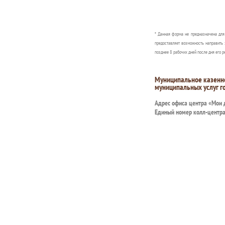
* Данная форма не предназначена дл
предоставляет возможность направить 
позднее 8 рабочих дней после дня его р
Муниципальное казенн
муниципальных услуг г
Адрес офиса центра «Мои
Единый номер колл-центр